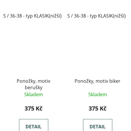
S / 36-38 - typ KLASIK(nižší)
S / 36-38 - typ KLASIK(nižší)
M / 39-41- typ KLASIK(nižší)
Ponožky, motiv
Ponožky, motiv biker
berušky
Skladem
Skladem
375 Kč
375 Kč
DETAIL
DETAIL