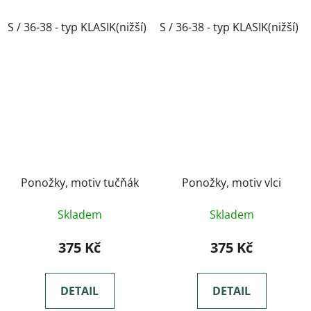
S / 36-38 - typ KLASIK(nižší)
S / 36-38 - typ KLASIK(nižší)
M / 39-41- typ KLASIK(nižší)
Ponožky, motiv tučňák
Ponožky, motiv vlci
Skladem
Skladem
375 Kč
375 Kč
DETAIL
DETAIL