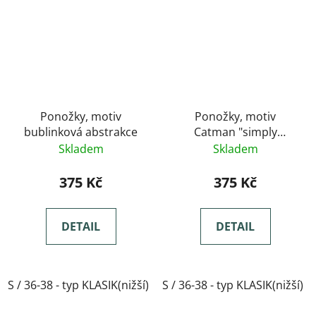
Ponožky, motiv
Ponožky, motiv
bublinková abstrakce
Catman "simply
kolekce"
Skladem
Skladem
375 Kč
375 Kč
DETAIL
DETAIL
S / 36-38 - typ KLASIK(nižší)
S / 36-38 - typ KLASIK(nižší)
M / 39-41- typ KLASIK(nižší)