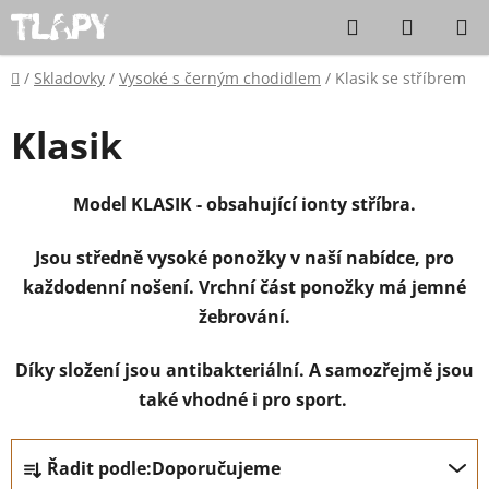
Přejít na obsah
Hledat
NÁKUPN
Domů
/
Skladovky
/
Vysoké s černým chodidlem
/
Klasik se stříbrem
Klasik
Model KLASIK - obsahující ionty stříbra.
Jsou středně vysoké ponožky v naší nabídce, pro
každodenní nošení. Vrchní část ponožky má jemné
žebrování.
Díky složení jsou antibakteriální.
A samozřejmě jsou
také vhodné i pro sport.
Řazení produktů
Řadit podle:
Doporučujeme