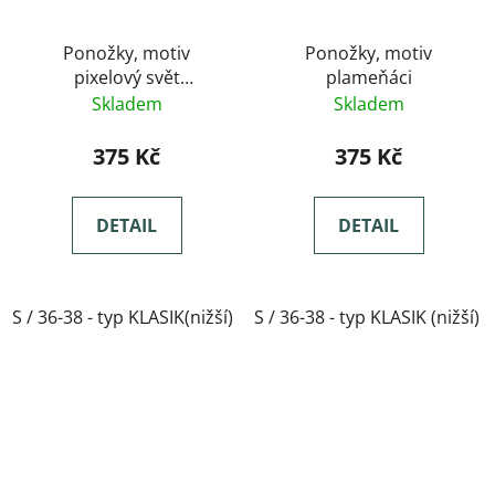
Ponožky, motiv
Ponožky, motiv
pixelový svět
plameňáci
minecraftu
Skladem
Skladem
375 Kč
375 Kč
DETAIL
DETAIL
S / 36-38 - typ KLASIK(nižší)
S / 36-38 - typ KLASIK (nižší)
M / 39-41- typ KLASIK(nižší)