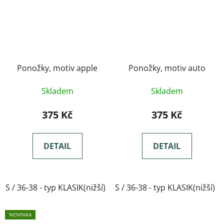
Ponožky, motiv apple
Ponožky, motiv auto
Skladem
Skladem
375 Kč
375 Kč
DETAIL
DETAIL
S / 36-38 - typ KLASIK(nižší)
S / 36-38 - typ KLASIK(nižší)
M / 39-41- typ KLASIK(nižší)
NOVINKA