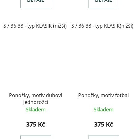
S / 36-38 - typ KLASIK (nižší)
S / 36-38 - typ KLASIK(nižší)
M / 39-41- typ KLASIK(nižší)
Ponožky, motiv duhoví
Ponožky, motiv fotbal
jednorožci
Skladem
Skladem
375 Kč
375 Kč