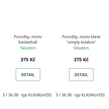
Ponožky, motiv
Ponožky, motiv blesk
basketball
"simply kolekce"
Skladem
Skladem
375 Kč
375 Kč
DETAIL
DETAIL
S / 36-38 - typ KLASIK(nižší)
S / 36-38 - typ KLASIK(nižší)
M / 39-41- typ KLASIK(nižší)