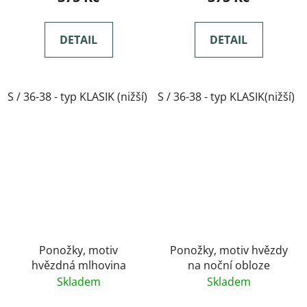
DETAIL
DETAIL
S / 36-38 - typ KLASIK (nižší)
S / 36-38 - typ KLASIK(nižší)
M / 39-41- typ KLASIK(nižší)
Ponožky, motiv
Ponožky, motiv hvězdy
hvězdná mlhovina
na noční obloze
Skladem
Skladem