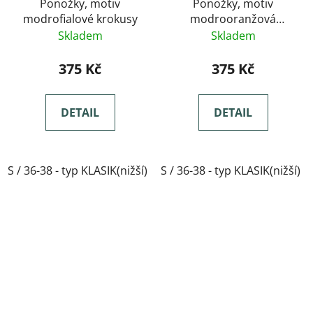
Ponožky, motiv
Ponožky, motiv
modrofialové krokusy
modrooranžová
mandala
Skladem
Skladem
375 Kč
375 Kč
DETAIL
DETAIL
S / 36-38 - typ KLASIK(nižší)
S / 36-38 - typ KLASIK(nižší)
M / 39-41- typ KLASIK(nižší)