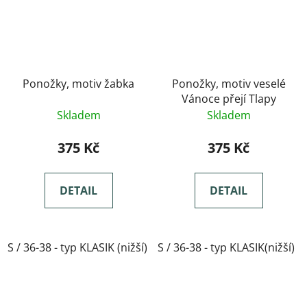
Ponožky, motiv žabka
Ponožky, motiv veselé
Vánoce přejí Tlapy
Skladem
Skladem
375 Kč
375 Kč
DETAIL
DETAIL
S / 36-38 - typ KLASIK (nižší)
S / 36-38 - typ KLASIK(nižší)
M / 39-41- typ KLASIK(nižší)