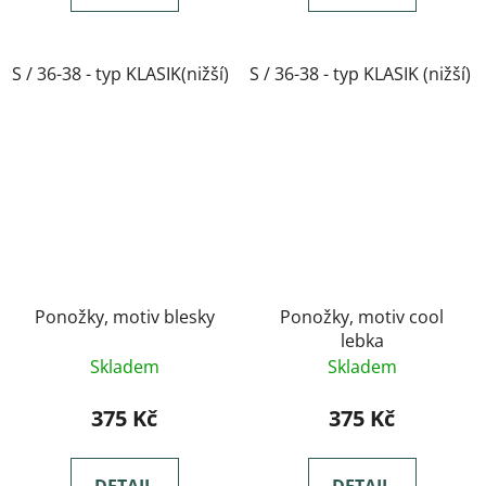
S / 36-38 - typ KLASIK(nižší)
S / 36-38 - typ KLASIK (nižší)
M / 39-41- typ KLASIK(nižší)
Ponožky, motiv blesky
Ponožky, motiv cool
lebka
Skladem
Skladem
375 Kč
375 Kč
DETAIL
DETAIL