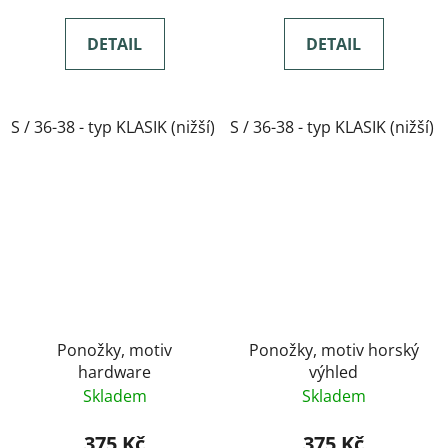
DETAIL
DETAIL
S / 36-38 - typ KLASIK (nižší)
S / 36-38 - typ KLASIK (nižší)
M / 39-41- typ KLASIK(nižší)
Ponožky, motiv
Ponožky, motiv horský
hardware
výhled
Skladem
Skladem
375 Kč
375 Kč