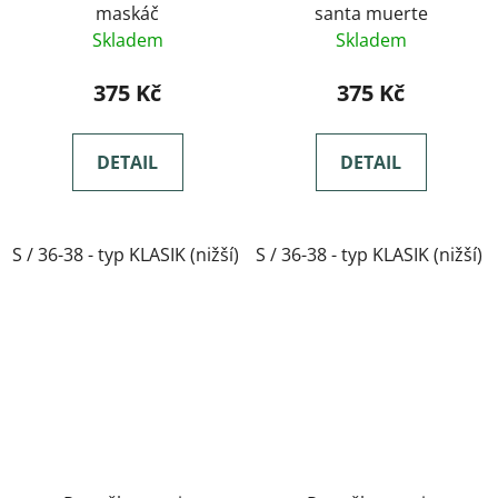
maskáč
santa muerte
Skladem
Skladem
375 Kč
375 Kč
DETAIL
DETAIL
S / 36-38 - typ KLASIK (nižší)
S / 36-38 - typ KLASIK (nižší)
M / 39-41- typ KLASIK(nižší)