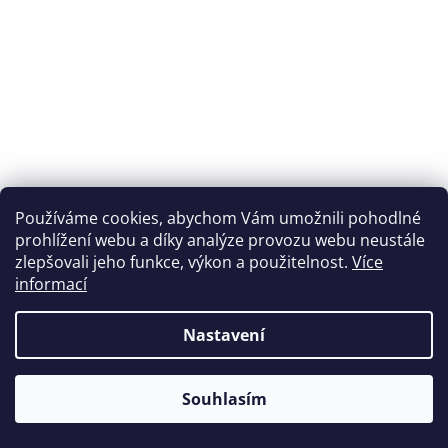
Ponožky, motiv
Ponožky, motiv doodle
černošedý abstrakt
postavičky
Používáme cookies, abychom Vám umožnili pohodlné
prohlížení webu a díky analýze provozu webu neustále
Skladem
Skladem
zlepšovali jeho funkce, výkon a použitelnost.
Více
informací
375 Kč
300 Kč
od
355 Kč
(až –15 %)
Nastavení
DETAIL
DETAIL
Souhlasím
S / 36-38 - typ KLASIK(nižší)
M / 39-41- typ KLASIK(nižší)