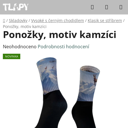
Přejít na obsah
Hledat
NÁKUPN
Domů
/
Skladovky
/
Vysoké s černým chodidlem
/
Klasik se stříbrem
/
Ponožky, motiv kamzíci
Ponožky, motiv kamzíci
Průměrné hodnocení produktu je 0,0 z 5 hvězdiček.
Neohodnoceno
Podrobnosti hodnocení
NOVINKA