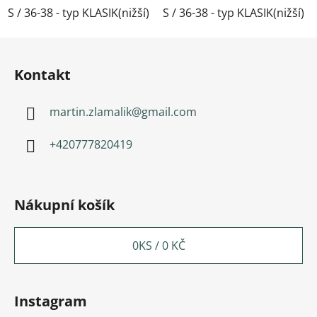
S / 36-38 - typ KLASIK(nižší)
S / 36-38 - typ KLASIK(nižší)
M / 39-41- typ KLASIK(nižší)
Zápatí
Kontakt
martin.zlamalik
@
gmail.com
+420777820419
Nákupní košík
0
KS /
0 KČ
Instagram