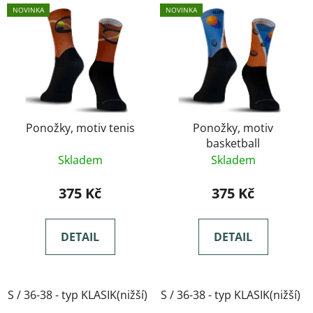
NOVINKA
NOVINKA
Ponožky, motiv tenis
Ponožky, motiv
basketball
Skladem
Skladem
375 Kč
375 Kč
DETAIL
DETAIL
S / 36-38 - typ KLASIK(nižší)
S / 36-38 - typ KLASIK(nižší)
M / 39-41- typ KLASIK(nižší)