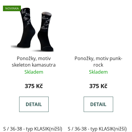
NOVINKA
Ponožky, motiv
Ponožky, motiv punk-
skeleton kamasutra
rock
Skladem
Skladem
375 Kč
375 Kč
DETAIL
DETAIL
S / 36-38 - typ KLASIK(nižší)
S / 36-38 - typ KLASIK(nižší)
M / 39-41- typ KLASIK(nižší)