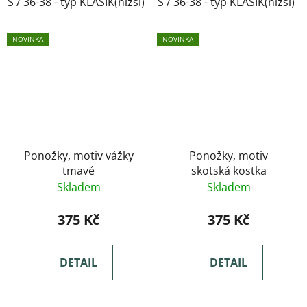
S / 36-38 - typ KLASIK(nižší)
S / 36-38 - typ KLASIK(nižší)
M / 39-41- typ KLASIK(nižší)
NOVINKA
NOVINKA
Ponožky, motiv vážky
Ponožky, motiv
tmavé
skotská kostka
Skladem
Skladem
375 Kč
375 Kč
DETAIL
DETAIL