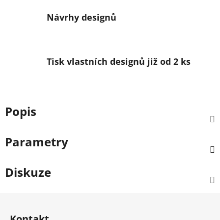
Návrhy designů
Tisk vlastních designů již od 2 ks
Popis
Parametry
Diskuze
Zápatí
Kontakt