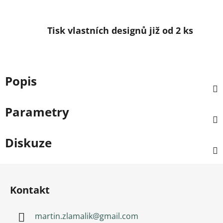
Tisk vlastních designů již od 2 ks
Popis
Parametry
Diskuze
Zápatí
Kontakt
martin.zlamalik
@
gmail.com