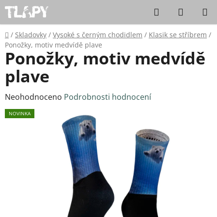
Přejít na obsah
Hledat
NÁKUPN
Domů
/
Skladovky
/
Vysoké s černým chodidlem
/
Klasik se stříbrem
/
Ponožky, motiv medvídě plave
Ponožky, motiv medvídě
plave
Průměrné hodnocení produktu je 0,0 z 5 hvězdiček.
Neohodnoceno
Podrobnosti hodnocení
NOVINKA