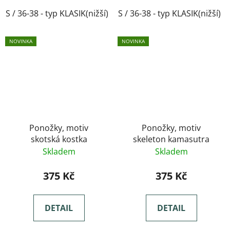
S / 36-38 - typ KLASIK(nižší)
S / 36-38 - typ KLASIK(nižší)
M / 39-41- typ KLASIK(nižší)
NOVINKA
NOVINKA
Ponožky, motiv
Ponožky, motiv
skotská kostka
skeleton kamasutra
Skladem
Skladem
375 Kč
375 Kč
DETAIL
DETAIL