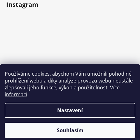
Instagram
Používáme cookies, abychom Vám umožnili pohodlné
prohlížení webu a díky analýze provozu webu neustále
Sledovat na Instagramu
zlepšovali jeho funkce, výkon a použitelnost.
Více
informací
Nastavení
Souhlasím
Vytvořil Shoptet
Copyright 2026
Tlapy
. Všechna práva vyhrazena.