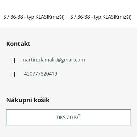
S / 36-38 - typ KLASIK(nižší)
S / 36-38 - typ KLASIK(nižší)
M / 39-41- typ KLASIK(nižší)
Zápatí
Kontakt
martin.zlamalik
@
gmail.com
+420777820419
Nákupní košík
0
KS /
0 KČ