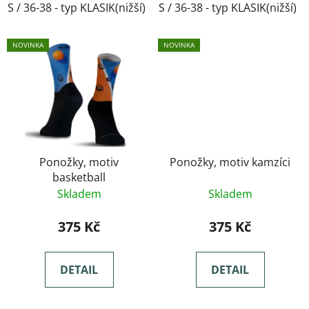
S / 36-38 - typ KLASIK(nižší)
S / 36-38 - typ KLASIK(nižší)
M / 39-41- typ KLASIK(nižší)
NOVINKA
NOVINKA
Ponožky, motiv
Ponožky, motiv kamzíci
basketball
Skladem
Skladem
375 Kč
375 Kč
DETAIL
DETAIL