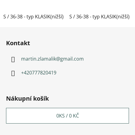
S / 36-38 - typ KLASIK(nižší)
S / 36-38 - typ KLASIK(nižší)
M / 39-41- typ KLASIK(nižší)
Zápatí
Kontakt
martin.zlamalik
@
gmail.com
+420777820419
Nákupní košík
0
KS /
0 KČ