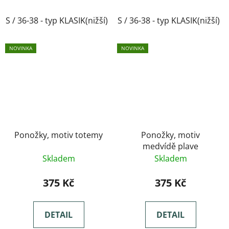
S / 36-38 - typ KLASIK(nižší)
S / 36-38 - typ KLASIK(nižší)
M / 39-41- typ KLASIK(nižší)
NOVINKA
NOVINKA
Ponožky, motiv totemy
Ponožky, motiv
medvídě plave
Skladem
Skladem
375 Kč
375 Kč
DETAIL
DETAIL