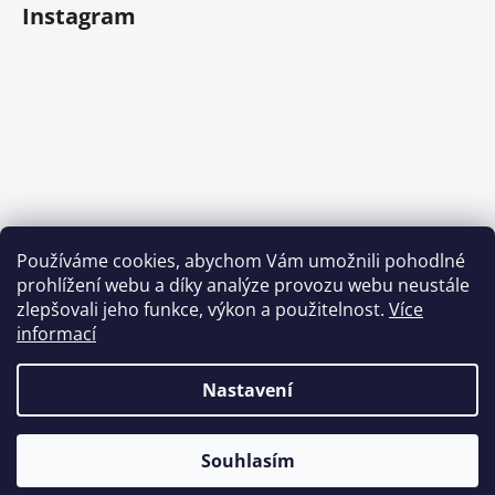
Instagram
Používáme cookies, abychom Vám umožnili pohodlné
prohlížení webu a díky analýze provozu webu neustále
Sledovat na Instagramu
zlepšovali jeho funkce, výkon a použitelnost.
Více
informací
Nastavení
Souhlasím
Vytvořil Shoptet
Copyright 2026
Tlapy
. Všechna práva vyhrazena.