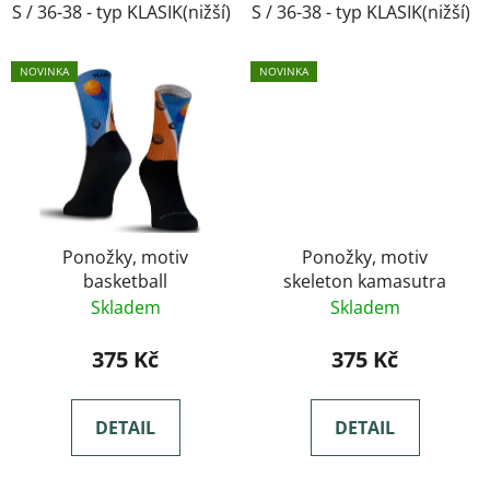
S / 36-38 - typ KLASIK(nižší)
S / 36-38 - typ KLASIK(nižší)
M / 39-41- typ KLASIK(nižší)
NOVINKA
NOVINKA
Ponožky, motiv
Ponožky, motiv
basketball
skeleton kamasutra
Skladem
Skladem
375 Kč
375 Kč
DETAIL
DETAIL