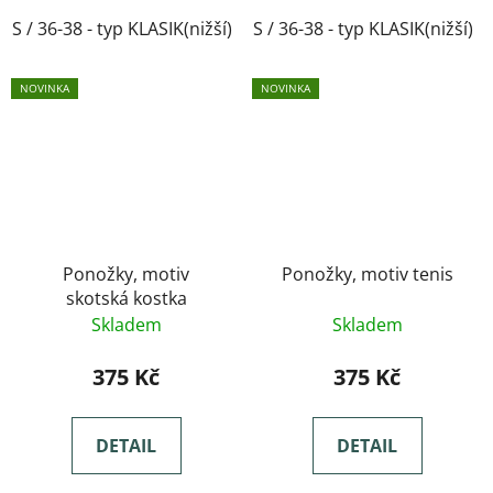
S / 36-38 - typ KLASIK(nižší)
S / 36-38 - typ KLASIK(nižší)
M / 39-41- typ KLASIK(nižší)
NOVINKA
NOVINKA
Ponožky, motiv
Ponožky, motiv tenis
skotská kostka
Skladem
Skladem
375 Kč
375 Kč
DETAIL
DETAIL