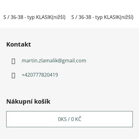
S / 36-38 - typ KLASIK(nižší)
S / 36-38 - typ KLASIK(nižší)
M / 39-41- typ KLASIK(nižší)
Zápatí
Kontakt
martin.zlamalik
@
gmail.com
+420777820419
Nákupní košík
0
KS /
0 KČ