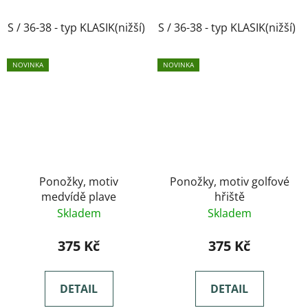
S / 36-38 - typ KLASIK(nižší)
S / 36-38 - typ KLASIK(nižší)
M / 39-41- typ KLASIK(nižší)
NOVINKA
NOVINKA
Ponožky, motiv
Ponožky, motiv golfové
medvídě plave
hřiště
Skladem
Skladem
375 Kč
375 Kč
DETAIL
DETAIL