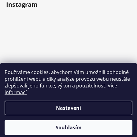
Instagram
Používáme cookies, abychom Vám umožnili pohodlné
prohlížení webu a díky analýze provozu webu neustále
Sledovat na Instagramu
zlepšovali jeho funkce, výkon a použitelnost.
Více
informací
Nastavení
Souhlasím
Vytvořil Shoptet
Copyright 2026
Tlapy
. Všechna práva vyhrazena.