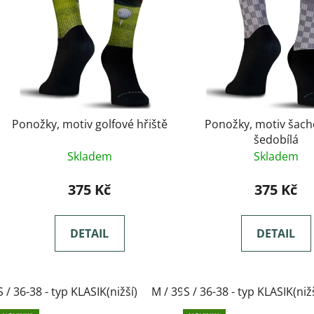
Ponožky, motiv golfové hřiště
Ponožky, motiv šach
šedobílá
Skladem
Skladem
375 Kč
375 Kč
DETAIL
DETAIL
S / 36-38 - typ KLASIK(nižší)
M / 39-41- typ KLASIK(nižší)
S / 36-38 - typ KLASIK(niž
L