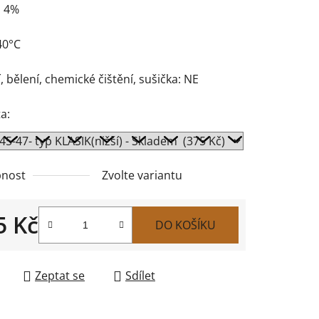
n 4%
40°C
, bělení, chemické čištění, sušička: NE
a:
nost
Zvolte variantu
5 Kč
DO KOŠÍKU
 cena:
Zeptat se
Sdílet