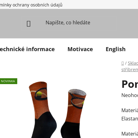
mínky ochrany osobních údajů
echnické informace
Motivace
English
Domů
/
Skla
stříbre
Pon
NOVINKA
Průměr
Neoho
Materiá
Elastan
Materiá