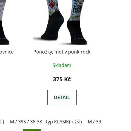
ovnice
Ponožky, motiv punk-rock
Skladem
375 Kč
DETAIL
ší)
 / 42-44- typ KLASIK(nižší)
M / 39-41- typ KLASIK(nižší)
S / 36-38 - typ KLASIK(nižší)
XL / 45-47- typ KLASIK(nižší)
L / 42-44- typ KLASIK(nižší
M / 39-41- typ KLASI
XX