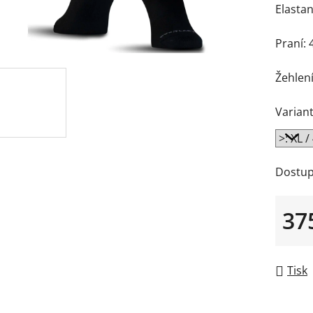
Elasta
Praní: 
Žehlení
Variant
Dostup
37
Měrná
Tisk