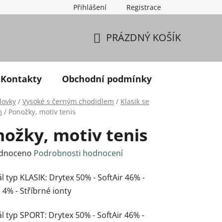
Přihlášení
Registrace
PRÁZDNÝ KOŠÍK
NÁKUPNÍ KOŠÍK
Kontakty
Obchodní podmínky
dovky
/
Vysoké s černým chodidlem
/
Klasik se
m
/
Ponožky, motiv tenis
ožky, motiv tenis
né hodnocení produktu je 0,0 z 5 hvězdiček.
dnoceno
Podrobnosti hodnocení
l typ KLASIK: Drytex 50% - SoftAir 46% -
 4% - Stříbrné ionty
l typ SPORT: Drytex 50% - SoftAir 46% -