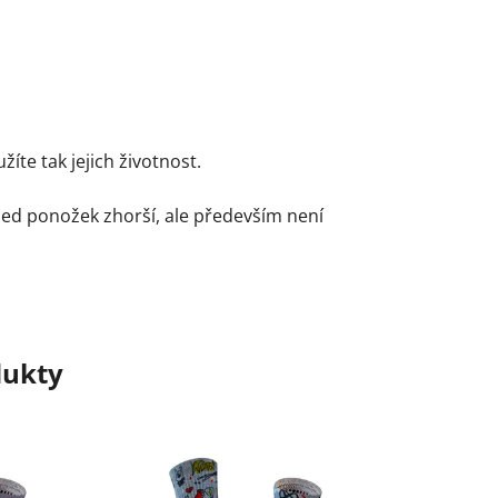
te tak jejich životnost.
led ponožek zhorší, ale především není
dukty