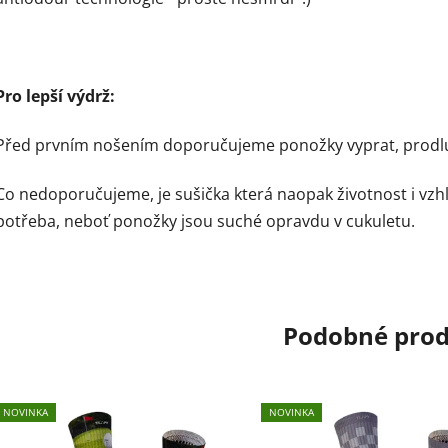
Pro lepší výdrž:
Před prvním nošením doporučujeme ponožky vyprat, prodluží
Co nedoporučujeme, je sušička která naopak životnost i vzh
potřeba, neboť ponožky jsou suché opravdu v cukuletu.
Podobné pro
NOVINKA
NOVINKA