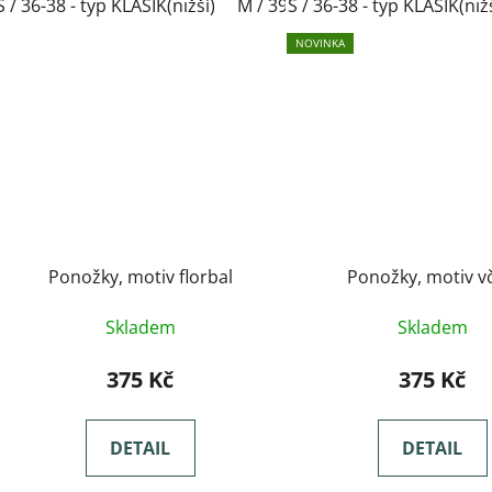
S / 36-38 - typ KLASIK(nižší)
M / 39-41- typ KLASIK(nižší)
S / 36-38 - typ KLASIK(niž
L
NOVINKA
Ponožky, motiv florbal
Ponožky, motiv v
Skladem
Skladem
375 Kč
375 Kč
DETAIL
DETAIL