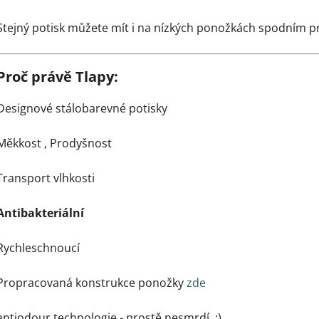
Stejný potisk můžete mít i na nízkých ponožkách spodním 
Proč právě Tlapy:
Designové stálobarevné potisky
Měkkost ,
Prodyšnost
Transport vlhkosti
Antibakteriální
Rychleschnoucí
Propracovaná konstrukce ponožky
zde
antiodour technologie - prostě nesmrdí :)