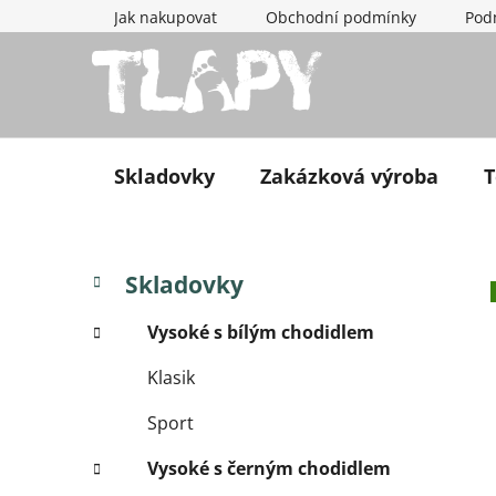
Přejít na obsah
Jak nakupovat
Obchodní podmínky
Pod
Skladovky
Zakázková výroba
T
Postranní panel
Kategorie
Přeskočit kategorie
Skladovky
Vysoké s bílým chodidlem
Klasik
Sport
Vysoké s černým chodidlem