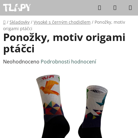
Přejít na obsah
Hledat
NÁKUPN
Domů
/
Skladovky
/
Vysoké s černým chodidlem
/
Ponožky, motiv
origami ptáčci
Ponožky, motiv origami
ptáčci
Průměrné hodnocení produktu je 0,0 z 5 hvězdiček.
Neohodnoceno
Podrobnosti hodnocení