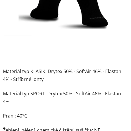
Materiál typ KLASIK: Drytex 50% - SoftAir 46% - Elastan
4% - Stříbrné ionty
Materiál typ SPORT: Drytex 50% - SoftAir 46% - Elastan
4%
Praní: 40°C
Žehlení, bělení, chemické čištění, sušička: NE