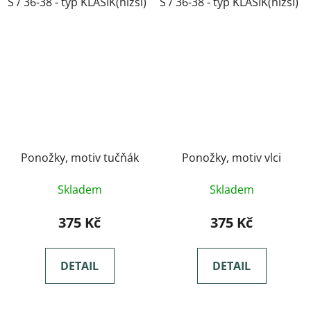
S / 36-38 - typ KLASIK(nižší)
S / 36-38 - typ KLASIK(nižší)
M / 39-41- typ KLASIK(nižší)
Ponožky, motiv tučňák
Ponožky, motiv vlci
Skladem
Skladem
375 Kč
375 Kč
DETAIL
DETAIL