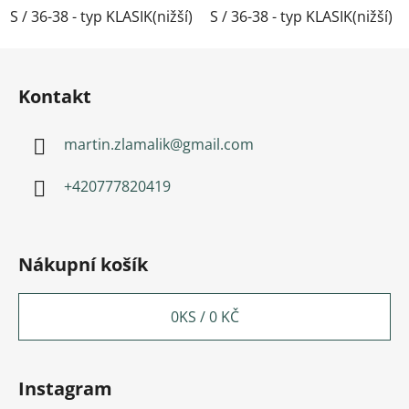
S / 36-38 - typ KLASIK(nižší)
S / 36-38 - typ KLASIK(nižší)
M / 39-41- typ KLASIK(nižší)
Zápatí
Kontakt
martin.zlamalik
@
gmail.com
+420777820419
Nákupní košík
0
KS /
0 KČ
Instagram