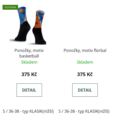
NOVINKA
Ponožky, motiv
Ponožky, motiv florbal
basketball
Skladem
Skladem
375 Kč
375 Kč
DETAIL
DETAIL
S / 36-38 - typ KLASIK(nižší)
S / 36-38 - typ KLASIK(nižší)
M / 39-41- typ KLASIK(nižší)