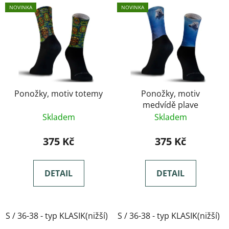
NOVINKA
NOVINKA
Ponožky, motiv totemy
Ponožky, motiv
medvídě plave
Skladem
Skladem
375 Kč
375 Kč
DETAIL
DETAIL
S / 36-38 - typ KLASIK(nižší)
S / 36-38 - typ KLASIK(nižší)
M / 39-41- typ KLASIK(nižší)