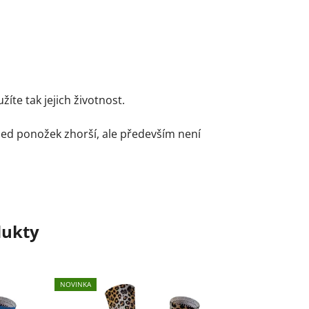
te tak jejich životnost.
led ponožek zhorší, ale především není
dukty
NOVINKA