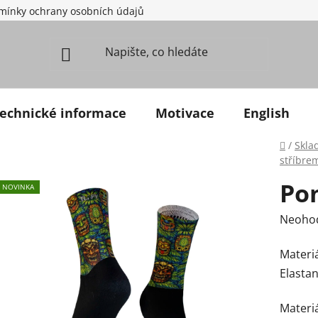
mínky ochrany osobních údajů
echnické informace
Motivace
English
Domů
/
Skla
stříbre
Po
NOVINKA
Průměr
Neoho
Materiá
Elastan
Materiá