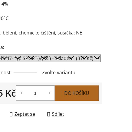
n 4%
40°C
, bělení, chemické čištění, sušička: NE
a:
nost
Zvolte variantu
5 Kč
DO KOŠÍKU
 cena:
Zeptat se
Sdílet