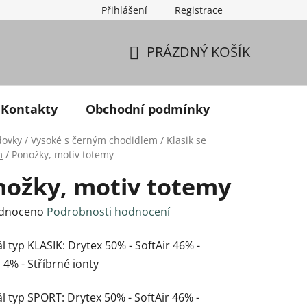
Přihlášení
Registrace
PRÁZDNÝ KOŠÍK
NÁKUPNÍ KOŠÍK
Kontakty
Obchodní podmínky
dovky
/
Vysoké s černým chodidlem
/
Klasik se
m
/
Ponožky, motiv totemy
nožky, motiv totemy
né hodnocení produktu je 0,0 z 5 hvězdiček.
dnoceno
Podrobnosti hodnocení
l typ KLASIK: Drytex 50% - SoftAir 46% -
 4% - Stříbrné ionty
l typ SPORT: Drytex 50% - SoftAir 46% -