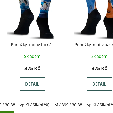
Ponožky, motiv tučňák
Ponožky, motiv bask
Skladem
Skladem
375 Kč
375 Kč
DETAIL
DETAIL
S / 36-38 - typ KLASIK(nižší)
M / 39-41- typ KLASIK(nižší)
S / 36-38 - typ KLASIK(niž
L