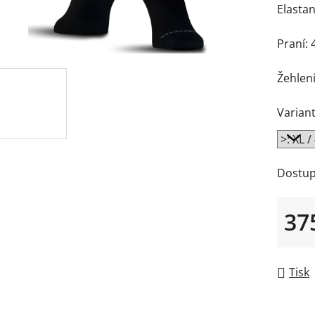
Elasta
Praní: 
Žehlení
Variant
Dostup
37
Měrná
Tisk