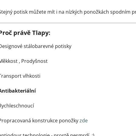
Stejný potisk můžete mít i na nízkých ponožkách spodním 
Proč právě Tlapy:
Designové stálobarevné potisky
Měkkost ,
Prodyšnost
Transport vlhkosti
Antibakteriální
Rychleschnoucí
Propracovaná konstrukce ponožky
zde
antiodour technologie - prostě nesmrdí :)