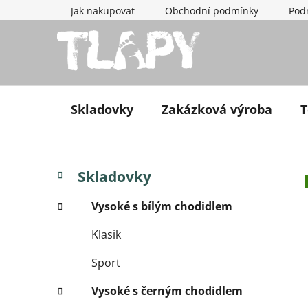
Přejít na obsah
Jak nakupovat
Obchodní podmínky
Pod
Skladovky
Zakázková výroba
T
Postranní panel
Kategorie
Přeskočit kategorie
Skladovky
Vysoké s bílým chodidlem
Klasik
Sport
Vysoké s černým chodidlem