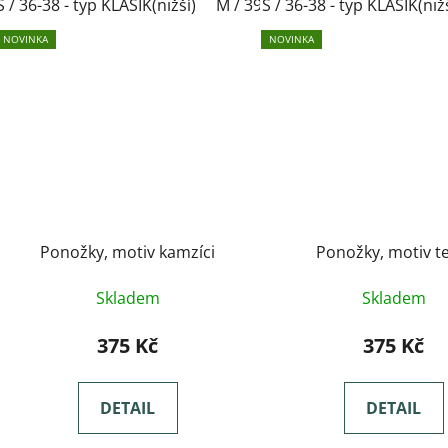
S / 36-38 - typ KLASIK(nižší)
M / 39-41- typ KLASIK(nižší)
S / 36-38 - typ KLASIK(niž
L
NOVINKA
NOVINKA
Ponožky, motiv kamzíci
Ponožky, motiv t
Skladem
Skladem
375 Kč
375 Kč
DETAIL
DETAIL