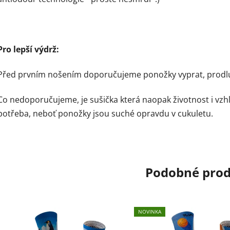
Pro lepší výdrž:
Před prvním nošením doporučujeme ponožky vyprat, prodluží
Co nedoporučujeme, je sušička která naopak životnost i vzh
potřeba, neboť ponožky jsou suché opravdu v cukuletu.
Podobné pro
NOVINKA