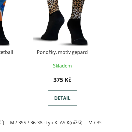
etball
Ponožky, motiv gepard
Skladem
375 Kč
DETAIL
ší)
 / 42-44- typ KLASIK(nižší)
M / 39-41- typ KLASIK(nižší)
S / 36-38 - typ KLASIK(nižší)
XL / 45-47- typ KLASIK(nižší)
L / 42-44- typ KLASIK(nižší
M / 39-41- typ KLASI
XX