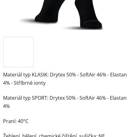
Materiál typ KLASIK: Drytex 50% - SoftAir 46% - Elastan
4% - Stříbrné ionty
Materiál typ SPORT: Drytex 50% - SoftAir 46% - Elastan
4%
Praní: 40°C
Žehlení, bělení, chemické čištění, sušička: NE