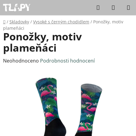
Přejít na obsah
Hledat
NÁKUPN
Domů
/
Skladovky
/
Vysoké s černým chodidlem
/
Ponožky, motiv
plameňáci
Ponožky, motiv
plameňáci
Průměrné hodnocení produktu je 0,0 z 5 hvězdiček.
Neohodnoceno
Podrobnosti hodnocení