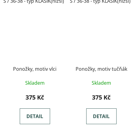
S / 36-38 - typ KLASIK(nižší)
S / 36-38 - typ KLASIK(nižší)
M / 39-41- typ KLASIK(nižší)
Ponožky, motiv vlci
Ponožky, motiv tučňák
Skladem
Skladem
375 Kč
375 Kč
DETAIL
DETAIL