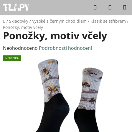
Přejít na obsah
Hledat
NÁKUPN
Domů
/
Skladovky
/
Vysoké s černým chodidlem
/
Klasik se stříbrem
/
Ponožky, motiv včely
Ponožky, motiv včely
Průměrné hodnocení produktu je 0,0 z 5 hvězdiček.
Neohodnoceno
Podrobnosti hodnocení
NOVINKA