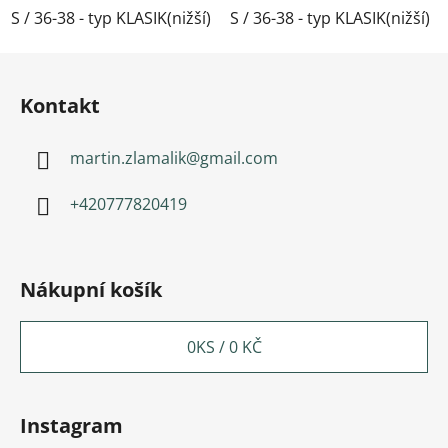
S / 36-38 - typ KLASIK(nižší)
S / 36-38 - typ KLASIK(nižší)
M / 39-41- typ KLASIK(nižší)
Zápatí
Kontakt
martin.zlamalik
@
gmail.com
+420777820419
Nákupní košík
0
KS /
0 KČ
Instagram