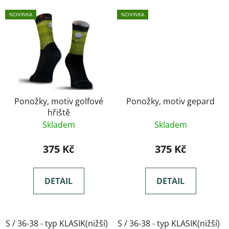
NOVINKA
NOVINKA
Ponožky, motiv golfové
Ponožky, motiv gepard
hřiště
Skladem
Skladem
375 Kč
375 Kč
DETAIL
DETAIL
S / 36-38 - typ KLASIK(nižší)
S / 36-38 - typ KLASIK(nižší)
M / 39-41- typ KLASIK(nižší)