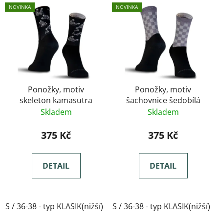
NOVINKA
NOVINKA
Ponožky, motiv
Ponožky, motiv
skeleton kamasutra
šachovnice šedobílá
Skladem
Skladem
375 Kč
375 Kč
DETAIL
DETAIL
S / 36-38 - typ KLASIK(nižší)
S / 36-38 - typ KLASIK(nižší)
M / 39-41- typ KLASIK(nižší)