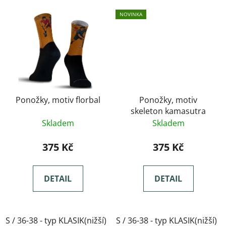
NOVINKA
Ponožky, motiv florbal
Ponožky, motiv
skeleton kamasutra
Skladem
Skladem
375 Kč
375 Kč
DETAIL
DETAIL
S / 36-38 - typ KLASIK(nižší)
S / 36-38 - typ KLASIK(nižší)
M / 39-41- typ KLASIK(nižší)