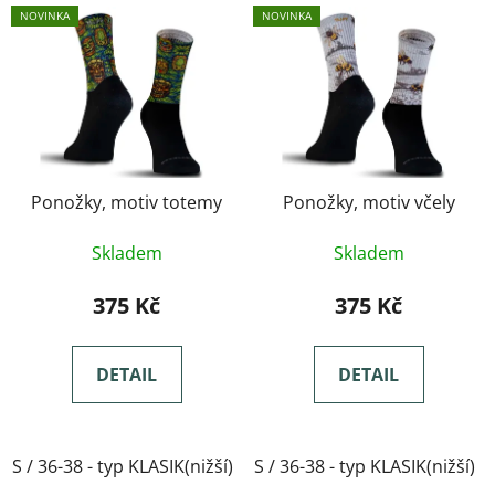
NOVINKA
NOVINKA
Ponožky, motiv totemy
Ponožky, motiv včely
Skladem
Skladem
375 Kč
375 Kč
DETAIL
DETAIL
S / 36-38 - typ KLASIK(nižší)
S / 36-38 - typ KLASIK(nižší)
M / 39-41- typ KLASIK(nižší)