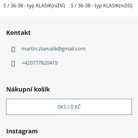
S / 36-38 - typ KLASIK(nižší)
S / 36-38 - typ KLASIK(nižší)
M / 39-41- typ KLASIK(nižší)
Zápatí
Kontakt
martin.zlamalik
@
gmail.com
+420777820419
Nákupní košík
0
KS /
0 KČ
Instagram