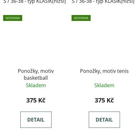
S / 36-38 - typ KLASIK(nižší)
S / 36-38 - typ KLASIK(nižší)
M / 39-41- typ KLASIK(nižší)
NOVINKA
NOVINKA
Ponožky, motiv
Ponožky, motiv tenis
basketball
Skladem
Skladem
375 Kč
375 Kč
DETAIL
DETAIL