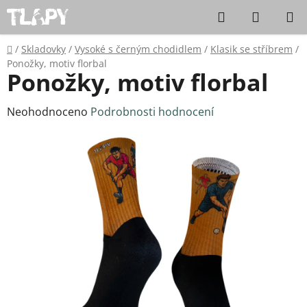
Přejít na obsah
Hledat
NÁKUPN
Domů
/
Skladovky
/
Vysoké s černým chodidlem
/
Klasik se stříbrem
/
Ponožky, motiv florbal
Ponožky, motiv florbal
Průměrné hodnocení produktu je 0,0 z 5 hvězdiček.
Neohodnoceno
Podrobnosti hodnocení