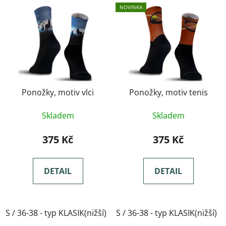
NOVINKA
Ponožky, motiv vlci
Ponožky, motiv tenis
Skladem
Skladem
375 Kč
375 Kč
DETAIL
DETAIL
S / 36-38 - typ KLASIK(nižší)
S / 36-38 - typ KLASIK(nižší)
M / 39-41- typ KLASIK(nižší)