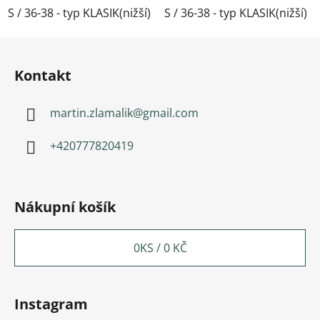
S / 36-38 - typ KLASIK(nižší)
S / 36-38 - typ KLASIK(nižší)
M / 39-41- typ KLASIK(nižší)
Zápatí
Kontakt
martin.zlamalik
@
gmail.com
+420777820419
Nákupní košík
0
KS /
0 KČ
Instagram