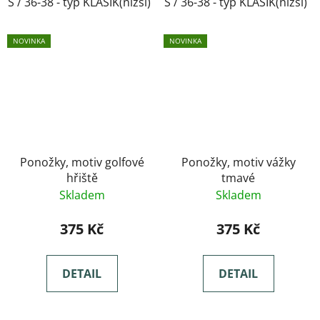
S / 36-38 - typ KLASIK(nižší)
S / 36-38 - typ KLASIK(nižší)
M / 39-41- typ KLASIK(nižší)
NOVINKA
NOVINKA
Ponožky, motiv golfové
Ponožky, motiv vážky
hřiště
tmavé
Skladem
Skladem
375 Kč
375 Kč
DETAIL
DETAIL