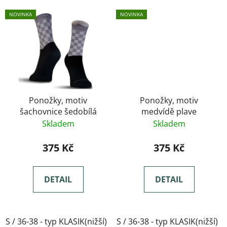
NOVINKA
NOVINKA
Ponožky, motiv
Ponožky, motiv
šachovnice šedobílá
medvídě plave
Skladem
Skladem
375 Kč
375 Kč
DETAIL
DETAIL
S / 36-38 - typ KLASIK(nižší)
S / 36-38 - typ KLASIK(nižší)
M / 39-41- typ KLASIK(nižší)