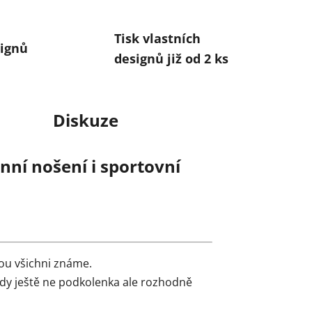
Tisk vlastních
ignů
designů již od 2 ks
Diskuze
ní nošení i sportovní
ou všichni známe.
edy ještě ne podkolenka ale rozhodně