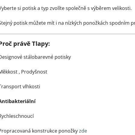
Vyberte si potisk a typ zvolíte společně s výběrem velikosti.
Stejný potisk můžete mít i na nízkých ponožkách spodním 
Proč právě Tlapy:
Designové stálobarevné potisky
Měkkost ,
Prodyšnost
Transport vlhkosti
Antibakteriální
Rychleschnoucí
Propracovaná konstrukce ponožky
zde