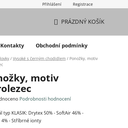
Přihlášení
Registrace
PRÁZDNÝ KOŠÍK
NÁKUPNÍ KOŠÍK
Kontakty
Obchodní podmínky
dovky
/
Vysoké s černým chodidlem
/
Ponožky, motiv
ec
nožky, motiv
rolezec
né hodnocení produktu je 0,0 z 5 hvězdiček.
dnoceno
Podrobnosti hodnocení
l typ KLASIK: Drytex 50% - SoftAir 46% -
 4% - Stříbrné ionty