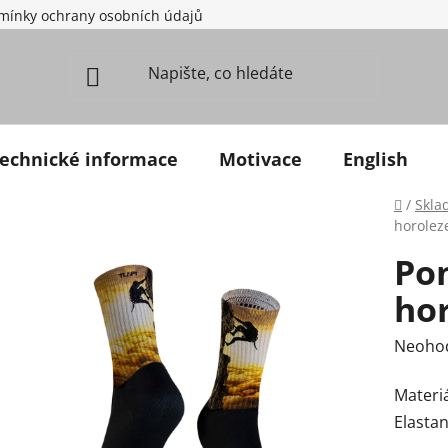
mínky ochrany osobních údajů
echnické informace
Motivace
English
Domů
/
Skla
horolez
Po
ho
Průměr
Neoho
Materiá
Elastan