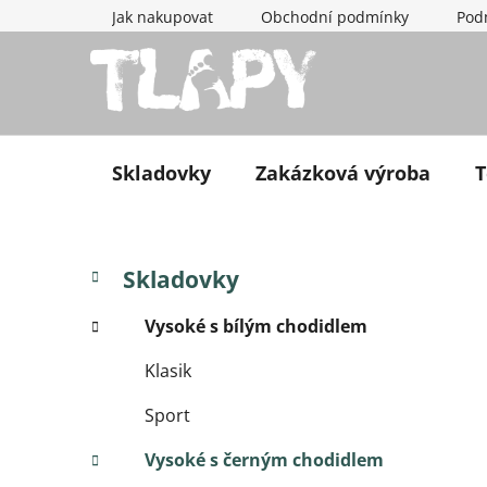
Přejít na obsah
Jak nakupovat
Obchodní podmínky
Pod
Skladovky
Zakázková výroba
T
Postranní panel
Kategorie
Přeskočit kategorie
Skladovky
Vysoké s bílým chodidlem
Klasik
Sport
Vysoké s černým chodidlem