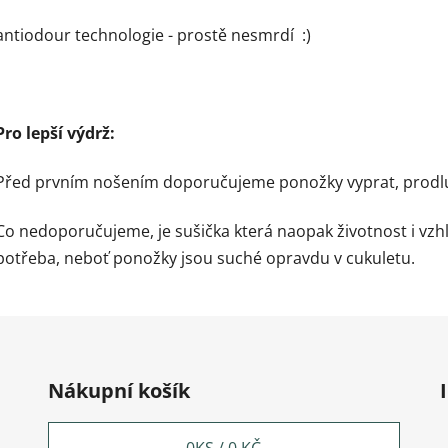
antiodour technologie - prostě nesmrdí :)
Pro lepší výdrž:
Před prvním nošením doporučujeme ponožky vyprat, prodluží
Co nedoporučujeme, je sušička která naopak životnost i vzh
potřeba, neboť ponožky jsou suché opravdu v cukuletu.
Nákupní košík