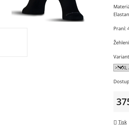
Materiá
Elasta
Praní: 
Žehlení
Variant
Dostup
37
Měrná
Tisk