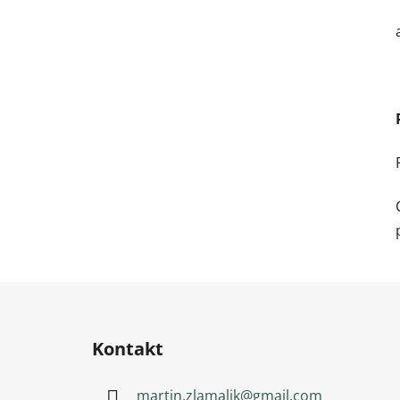
Zápatí
Kontakt
martin.zlamalik
@
gmail.com