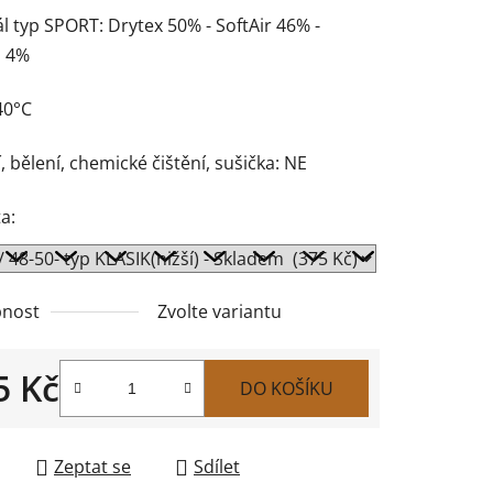
l typ SPORT: Drytex 50% - SoftAir 46% -
n 4%
40°C
, bělení, chemické čištění, sušička: NE
a:
nost
Zvolte variantu
5 Kč
DO KOŠÍKU
 cena:
Zeptat se
Sdílet