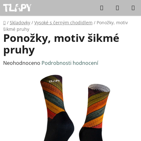
Přejít na obsah
Hledat
NÁKUPN
Domů
/
Skladovky
/
Vysoké s černým chodidlem
/
Ponožky, motiv
šikmé pruhy
Ponožky, motiv šikmé
pruhy
Průměrné hodnocení produktu je 0,0 z 5 hvězdiček.
Neohodnoceno
Podrobnosti hodnocení