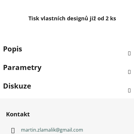
Tisk vlastních designů již od 2 ks
Popis
Parametry
Diskuze
Zápatí
Kontakt
martin.zlamalik
@
gmail.com