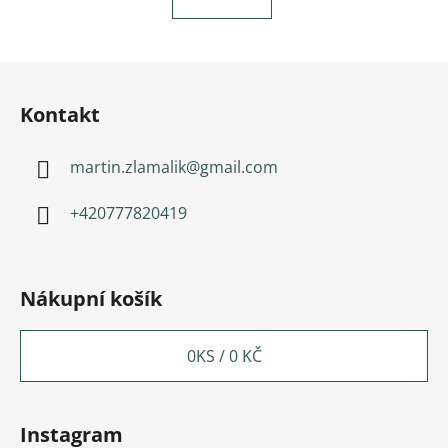
Zápatí
Kontakt
martin.zlamalik
@
gmail.com
+420777820419
Nákupní košík
0
KS /
0 KČ
Instagram