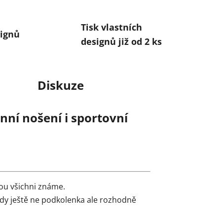
Tisk vlastních
ignů
designů již od 2 ks
Diskuze
ní nošení i sportovní
ou všichni známe.
edy ještě ne podkolenka ale rozhodně