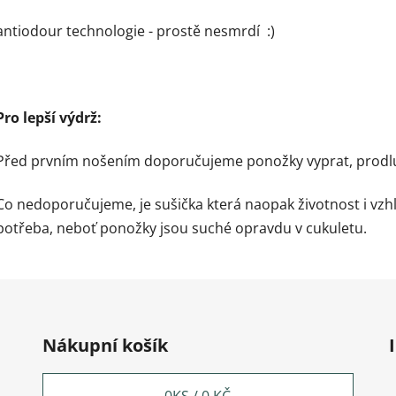
antiodour technologie - prostě nesmrdí :)
Pro lepší výdrž:
Před prvním nošením doporučujeme ponožky vyprat, prodluží
Co nedoporučujeme, je sušička která naopak životnost i vzh
potřeba, neboť ponožky jsou suché opravdu v cukuletu.
Nákupní košík