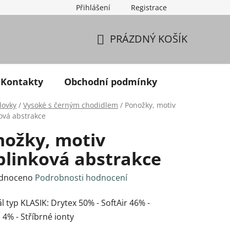
Přihlášení
Registrace
PRÁZDNÝ KOŠÍK
NÁKUPNÍ KOŠÍK
Kontakty
Obchodní podmínky
dovky
/
Vysoké s černým chodidlem
/
Ponožky, motiv
ová abstrakce
nožky, motiv
blinková abstrakce
né hodnocení produktu je 0,0 z 5 hvězdiček.
dnoceno
Podrobnosti hodnocení
l typ KLASIK: Drytex 50% - SoftAir 46% -
 4% - Stříbrné ionty