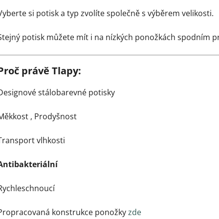
Vyberte si potisk a typ zvolíte společně s výběrem velikosti.
Stejný potisk můžete mít i na nízkých ponožkách spodním 
Proč právě Tlapy:
Designové stálobarevné potisky
Měkkost ,
Prodyšnost
Transport vlhkosti
Antibakteriální
Rychleschnoucí
Propracovaná konstrukce ponožky
zde