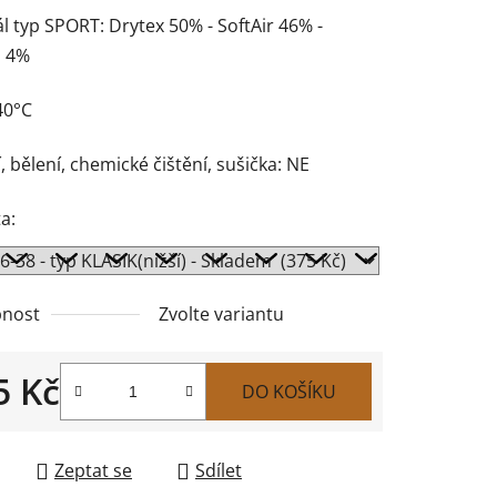
l typ SPORT: Drytex 50% - SoftAir 46% -
n 4%
40°C
, bělení, chemické čištění, sušička: NE
a:
nost
Zvolte variantu
5 Kč
DO KOŠÍKU
 cena:
Zeptat se
Sdílet