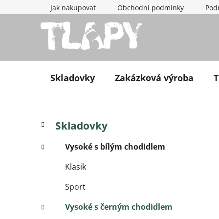
Přejít na obsah
Jak nakupovat
Obchodní podmínky
Pod
Skladovky
Zakázková výroba
T
Postranní panel
Kategorie
Přeskočit kategorie
Skladovky
Vysoké s bílým chodidlem
Klasik
Sport
Vysoké s černým chodidlem