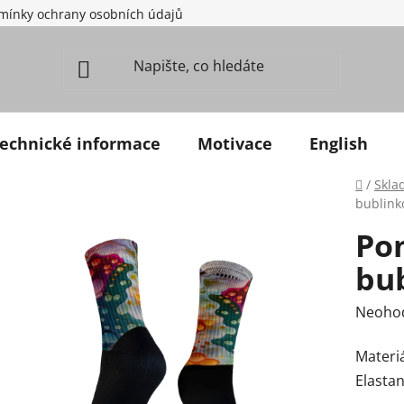
mínky ochrany osobních údajů
echnické informace
Motivace
English
Domů
/
Skla
bublink
Po
bu
Průměr
Neoho
Materiá
Elastan