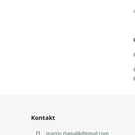
Zápatí
Kontakt
martin.zlamalik
@
gmail.com