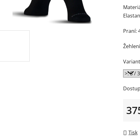
Materiá
Elasta
Praní: 
Žehlení
Variant
Dostup
37
Měrná
Tisk