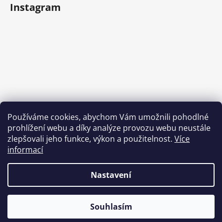
Instagram
Používáme cookies, abychom Vám umožnili pohodlné
prohlížení webu a díky analýze provozu webu neustále
Sledovat na Instagramu
zlepšovali jeho funkce, výkon a použitelnost.
Více
informací
Nastavení
Souhlasím
Vytvořil Shoptet
Copyright 2026
Tlapy
. Všechna práva vyhrazena.