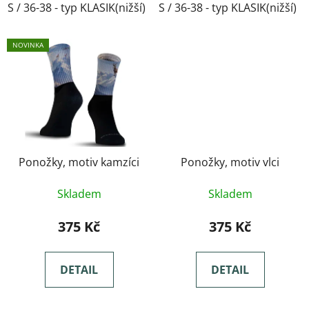
S / 36-38 - typ KLASIK(nižší)
S / 36-38 - typ KLASIK(nižší)
M / 39-41- typ KLASIK(nižší)
NOVINKA
Ponožky, motiv kamzíci
Ponožky, motiv vlci
Skladem
Skladem
375 Kč
375 Kč
DETAIL
DETAIL