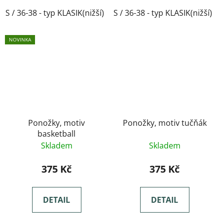
S / 36-38 - typ KLASIK(nižší)
S / 36-38 - typ KLASIK(nižší)
M / 39-41- typ KLASIK(nižší)
NOVINKA
Ponožky, motiv
Ponožky, motiv tučňák
basketball
Skladem
Skladem
375 Kč
375 Kč
DETAIL
DETAIL