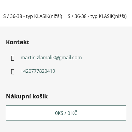
S / 36-38 - typ KLASIK(nižší)
S / 36-38 - typ KLASIK(nižší)
M / 39-41- typ KLASIK(nižší)
Zápatí
Kontakt
martin.zlamalik
@
gmail.com
+420777820419
Nákupní košík
0
KS /
0 KČ