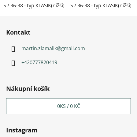
S / 36-38 - typ KLASIK(nižší)
S / 36-38 - typ KLASIK(nižší)
M / 39-41- typ KLASIK(nižší)
Zápatí
Kontakt
martin.zlamalik
@
gmail.com
+420777820419
Nákupní košík
0
KS /
0 KČ
Instagram