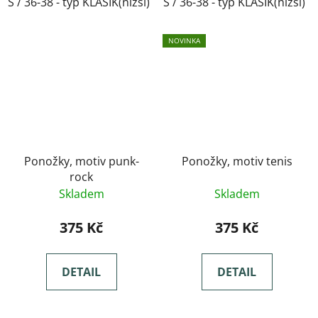
S / 36-38 - typ KLASIK(nižší)
S / 36-38 - typ KLASIK(nižší)
M / 39-41- typ KLASIK(nižší)
NOVINKA
Ponožky, motiv punk-
Ponožky, motiv tenis
rock
Skladem
Skladem
375 Kč
375 Kč
DETAIL
DETAIL