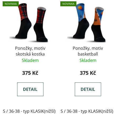
NOVINKA
NOVINKA
Ponožky, motiv
Ponožky, motiv
skotská kostka
basketball
Skladem
Skladem
375 Kč
375 Kč
DETAIL
DETAIL
S / 36-38 - typ KLASIK(nižší)
S / 36-38 - typ KLASIK(nižší)
M / 39-41- typ KLASIK(nižší)