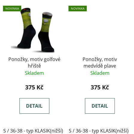
NOVINKA
NOVINKA
Ponožky, motiv golfové
Ponožky, motiv
hřiště
medvídě plave
Skladem
Skladem
375 Kč
375 Kč
DETAIL
DETAIL
S / 36-38 - typ KLASIK(nižší)
S / 36-38 - typ KLASIK(nižší)
M / 39-41- typ KLASIK(nižší)