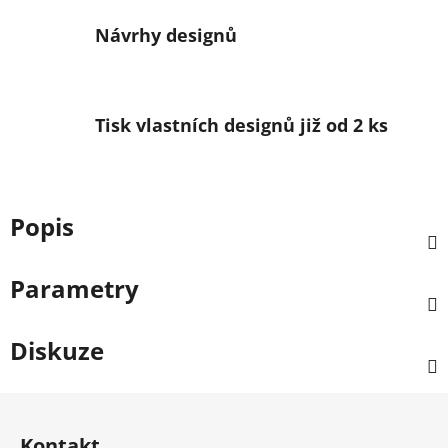
Návrhy designů
Tisk vlastních designů již od 2 ks
Popis
Parametry
Diskuze
Zápatí
Kontakt