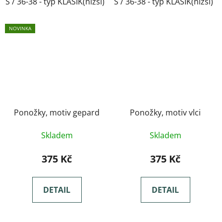
S / 36-38 - typ KLASIK(nižší)
S / 36-38 - typ KLASIK(nižší)
M / 39-41- typ KLASIK(nižší)
NOVINKA
Ponožky, motiv gepard
Ponožky, motiv vlci
Skladem
Skladem
375 Kč
375 Kč
DETAIL
DETAIL