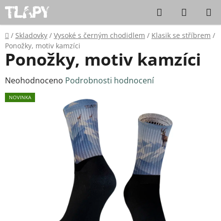
Přejít na obsah
Hledat
NÁKUPN
Domů
/
Skladovky
/
Vysoké s černým chodidlem
/
Klasik se stříbrem
/
Ponožky, motiv kamzíci
Ponožky, motiv kamzíci
Průměrné hodnocení produktu je 0,0 z 5 hvězdiček.
Neohodnoceno
Podrobnosti hodnocení
NOVINKA