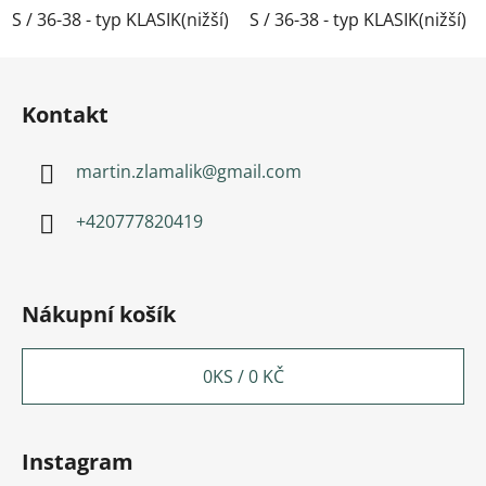
S / 36-38 - typ KLASIK(nižší)
S / 36-38 - typ KLASIK(nižší)
M / 39-41- typ KLASIK(nižší)
Zápatí
Kontakt
martin.zlamalik
@
gmail.com
+420777820419
Nákupní košík
0
KS /
0 KČ
Instagram