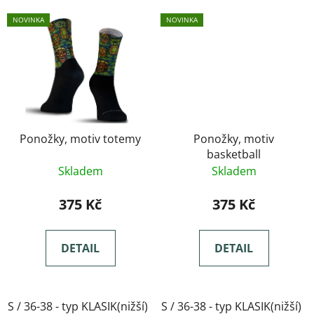
NOVINKA
NOVINKA
Ponožky, motiv totemy
Ponožky, motiv
basketball
Skladem
Skladem
375 Kč
375 Kč
DETAIL
DETAIL
S / 36-38 - typ KLASIK(nižší)
S / 36-38 - typ KLASIK(nižší)
M / 39-41- typ KLASIK(nižší)