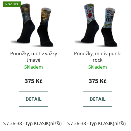
NOVINKA
Ponožky, motiv vážky
Ponožky, motiv punk-
tmavé
rock
Skladem
Skladem
375 Kč
375 Kč
DETAIL
DETAIL
S / 36-38 - typ KLASIK(nižší)
S / 36-38 - typ KLASIK(nižší)
M / 39-41- typ KLASIK(nižší)