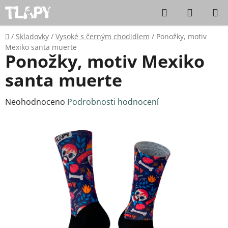
Přejít na obsah
Hledat
NÁKUPN
Domů
/
Skladovky
/
Vysoké s černým chodidlem
/
Ponožky, motiv
Mexiko santa muerte
Ponožky, motiv Mexiko
santa muerte
Průměrné hodnocení produktu je 0,0 z 5 hvězdiček.
Neohodnoceno
Podrobnosti hodnocení