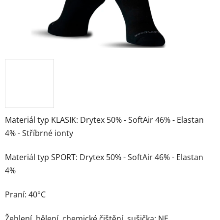
Materiál typ KLASIK: Drytex 50% - SoftAir 46% - Elastan
4% - Stříbrné ionty
Materiál typ SPORT: Drytex 50% - SoftAir 46% - Elastan
4%
Praní: 40°C
Žehlení, bělení, chemické čištění, sušička: NE