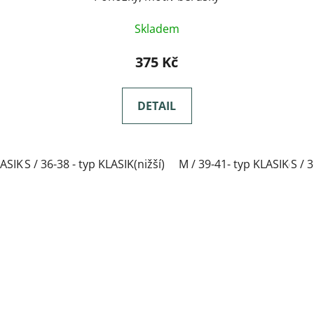
Skladem
375 Kč
DETAIL
ASIK(nižší)
S / 36-38 - typ KLASIK(nižší)
L / 42-44- typ KLASIK(nižší)
M / 39-41- typ KLASIK(nižš
XL / 45-47- typ KLA
S / 