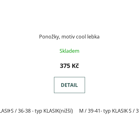
Ponožky, motiv cool lebka
Skladem
375 Kč
DETAIL
LASIK(nižší)
S / 36-38 - typ KLASIK(nižší)
L / 42-44- typ KLASIK(nižší)
M / 39-41- typ KLASIK(nižš
XL / 45-47- typ KL
S / 