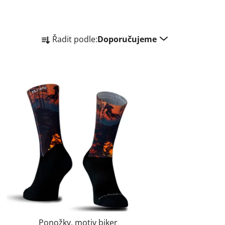
Řazení produktů
Řadit podle:
Doporučujeme
Ponožky, motiv biker