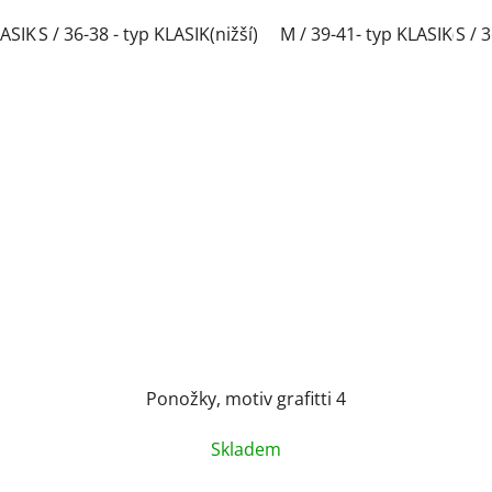
ASIK(nižší)
S / 36-38 - typ KLASIK(nižší)
L / 42-44- typ KLASIK(nižší)
M / 39-41- typ KLASIK(nižš
XL / 45-47- typ KLA
S / 
Ponožky, motiv grafitti 4
Skladem