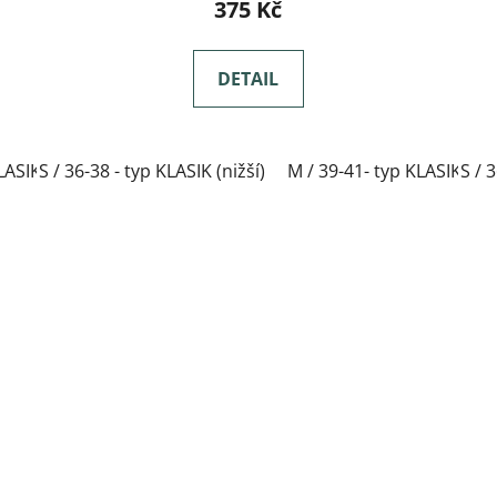
375 Kč
DETAIL
LASIK(nižší)
S / 36-38 - typ KLASIK (nižší)
L / 42-44- typ KLASIK(nižší)
M / 39-41- typ KLASIK(nižš
XL / 45-47- typ KL
S / 