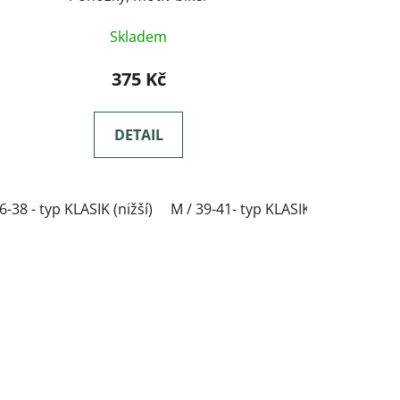
Skladem
375 Kč
DETAIL
í)
SIK(nižší)
36-38 - typ KLASIK (nižší)
L / 42-44- typ KLASIK(nižší)
XXL / 48-50- typ KLASIK(nižší)
M / 39-41- typ KLASIK(nižší)
XL / 45-47- typ KLASIK(nižší)
S / 36-38 - typ S
L / 4