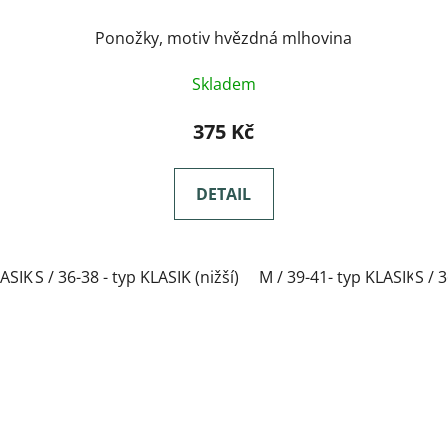
Ponožky, motiv hvězdná mlhovina
Skladem
375 Kč
DETAIL
ASIK(nižší)
S / 36-38 - typ KLASIK (nižší)
L / 42-44- typ KLASIK(nižší)
M / 39-41- typ KLASIK(nižš
XL / 45-47- typ KLA
S / 