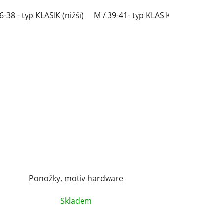
í)
SIK(nižší)
36-38 - typ KLASIK (nižší)
L / 42-44- typ KLASIK(nižší)
XXL / 48-50- typ KLASIK(nižší)
M / 39-41- typ KLASIK(nižší)
XL / 45-47- typ KLASIK(nižší)
S / 36-38 - typ S
L / 4
Ponožky, motiv hardware
Skladem