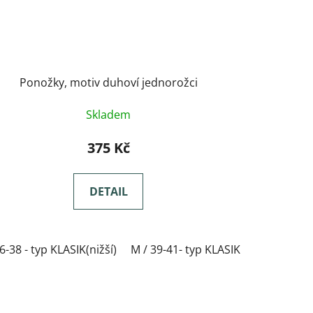
Ponožky, motiv duhoví jednorožci
Skladem
375 Kč
DETAIL
í)
ASIK(nižší)
36-38 - typ KLASIK(nižší)
L / 42-44- typ KLASIK(nižší)
XXL / 48-50- typ KLASIK(nižší)
M / 39-41- typ KLASIK(nižší)
XL / 45-47- typ KLASIK(nižší)
S / 36-38 - typ S
L / 4