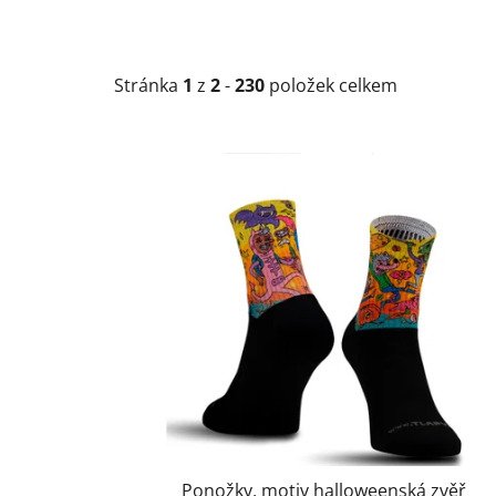
Stránka
1
z
2
-
230
položek celkem
Výpis produktů
Ponožky, motiv halloweenská zvěř