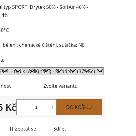
l typ SPORT: Drytex 50% - SoftAir 46% -
n 4%
40°C
, bělení, chemické čištění, sušička: NE
a:
nost
Zvolte variantu
5 Kč
DO KOŠÍKU
 cena:
Zeptat se
Sdílet