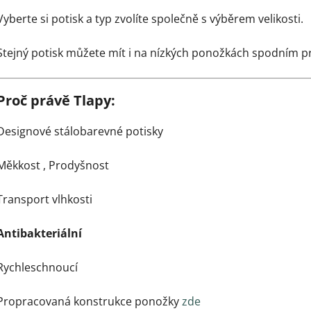
Vyberte si potisk a typ zvolíte společně s výběrem velikosti.
Stejný potisk můžete mít i na nízkých ponožkách spodním 
Proč právě Tlapy:
Designové stálobarevné potisky
Měkkost ,
Prodyšnost
Transport vlhkosti
Antibakteriální
Rychleschnoucí
Propracovaná konstrukce ponožky
zde