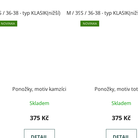
S / 36-38 - typ KLASIK(nižší)
M / 39-41- typ KLASIK(nižší)
S / 36-38 - typ KLASIK(niž
L
NOVINKA
NOVINKA
Ponožky, motiv kamzíci
Ponožky, motiv to
Skladem
Skladem
375 Kč
375 Kč
DETAIL
DETAIL