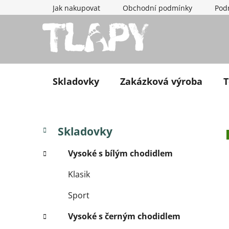
Přejít na obsah
Jak nakupovat
Obchodní podmínky
Pod
Skladovky
Zakázková výroba
T
Postranní panel
Kategorie
Přeskočit kategorie
Skladovky
Vysoké s bílým chodidlem
Klasik
Sport
Vysoké s černým chodidlem