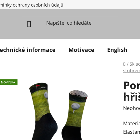
mínky ochrany osobních údajů
echnické informace
Motivace
English
Domů
/
Skla
stříbre
Pon
NOVINKA
hři
Průměr
Neoho
Materiá
Elastan