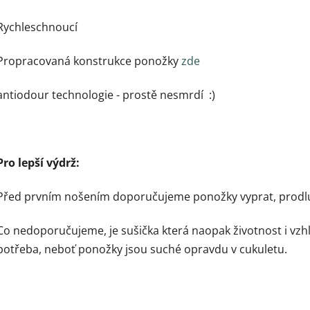
Rychleschnoucí
Propracovaná konstrukce ponožky
zde
antiodour technologie - prostě nesmrdí :)
Pro lepší výdrž:
Před prvním nošením doporučujeme ponožky vyprat, prodluží
Co nedoporučujeme, je sušička která naopak životnost i vzh
potřeba, neboť ponožky jsou suché opravdu v cukuletu.