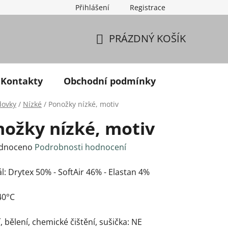
Přihlášení
Registrace
PRÁZDNÝ KOŠÍK
NÁKUPNÍ KOŠÍK
Kontakty
Obchodní podmínky
dovky
/
Nízké
/
Ponožky nízké, motiv
ožky nízké, motiv
né hodnocení produktu je 0,0 z 5 hvězdiček.
dnoceno
Podrobnosti hodnocení
l: Drytex 50% - SoftAir 46% - Elastan 4%
40°C
, bělení, chemické čištění, sušička: NE