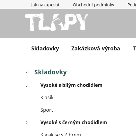
Přejít na obsah
Jak nakupovat
Obchodní podmínky
Pod
Skladovky
Zakázková výroba
T
Postranní panel
Kategorie
Přeskočit kategorie
Skladovky
Vysoké s bílým chodidlem
Klasik
Sport
Vysoké s černým chodidlem
Klasik se stříbrem