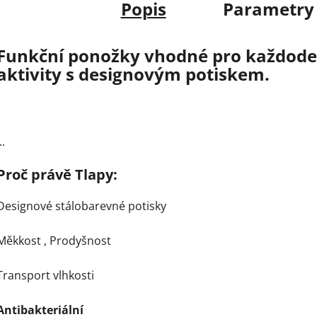
Popis
Parametry
Funkční ponožky vhodné pro každoden
aktivity s designovým potiskem.
..
Proč právě Tlapy:
Designové stálobarevné potisky
Měkkost ,
Prodyšnost
Transport vlhkosti
Antibakteriální