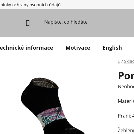
mínky ochrany osobních údajů
echnické informace
Motivace
English
Domů
/
Skla
Pon
Průměr
Neoho
Materiá
Praní: 
Žehlení