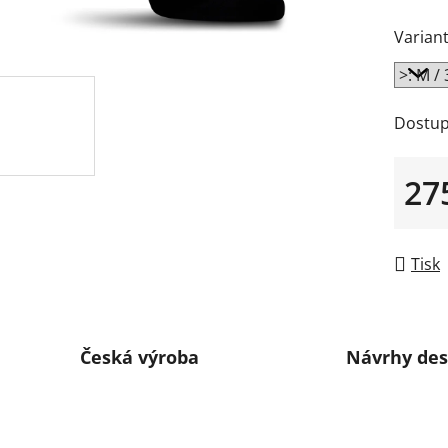
Variant
Dostup
27
Měrná
Tisk
Česká výroba
Návrhy des