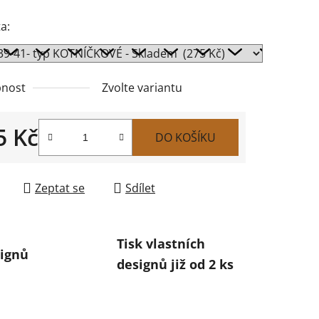
a:
nost
Zvolte variantu
5 Kč
DO KOŠÍKU
 cena:
Zeptat se
Sdílet
Tisk vlastních
ignů
designů již od 2 ks