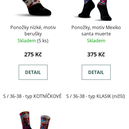
Ponožky nízké, motiv
Ponožky, motiv Mexiko
berušky
santa muerte
Skladem
(5 ks)
Skladem
275 Kč
375 Kč
DETAIL
DETAIL
S / 36-38 - typ KOTNÍČKOVÉ
S / 36-38 - typ KLASIK (nižší)
M / 39-41- typ KOTNÍČKOVÉ