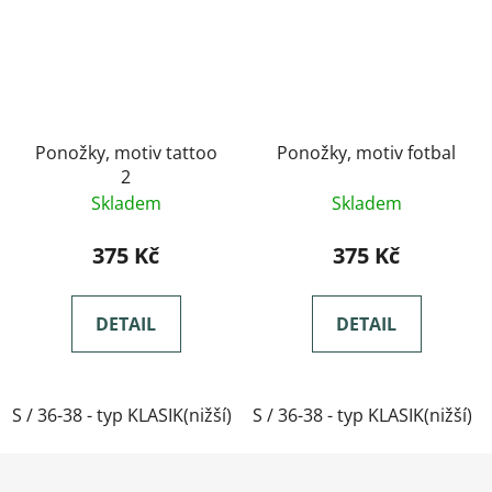
Ponožky, motiv tattoo
Ponožky, motiv fotbal
2
Skladem
Skladem
375 Kč
375 Kč
DETAIL
DETAIL
S / 36-38 - typ KLASIK(nižší)
S / 36-38 - typ KLASIK(nižší)
M / 39-41- typ KLASIK(nižší)
Zápatí