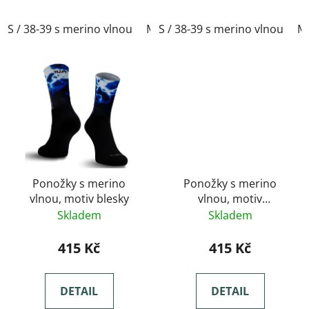
S / 38-39 s merino vlnou
M / 40-41 s merino vlnou
S / 38-39 s merino vlnou
L / 
M 
Ponožky s merino
Ponožky s merino
vlnou, motiv blesky
vlnou, motiv
modrozelené ombré
Skladem
Skladem
415 Kč
415 Kč
DETAIL
DETAIL