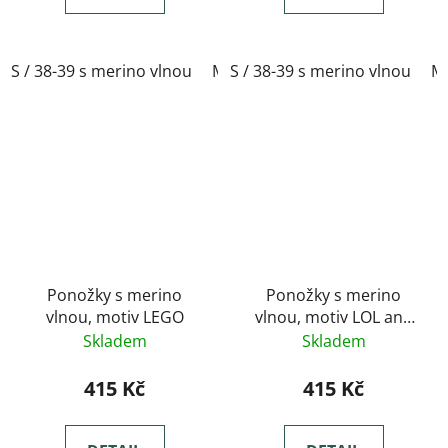
S / 38-39 s merino vlnou
M / 40-41 s merino vlnou
S / 38-39 s merino vlnou
L / 
M 
Ponožky s merino
Ponožky s merino
vlnou, motiv LEGO
vlnou, motiv LOL and
WOW
Skladem
Skladem
415 Kč
415 Kč