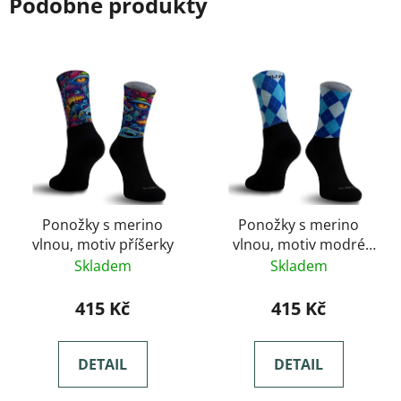
Podobné produkty
Ponožky s merino
Ponožky s merino
vlnou, motiv příšerky
vlnou, motiv modré
kosočtverce
Skladem
Skladem
415 Kč
415 Kč
DETAIL
DETAIL