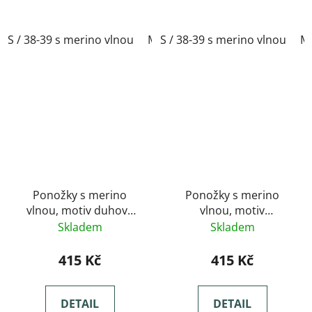
S / 38-39 s merino vlnou
M / 40-41 s merino vlnou
S / 38-39 s merino vlnou
L / 
M 
Ponožky s merino
Ponožky s merino
vlnou, motiv duhové
vlnou, motiv
hvězdy
geometrické obrazce
Skladem
Skladem
č.1
415 Kč
415 Kč
DETAIL
DETAIL