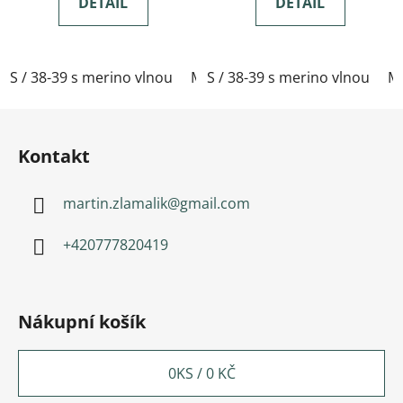
DETAIL
DETAIL
S / 38-39 s merino vlnou
M / 40-41 s merino vlnou
S / 38-39 s merino vlnou
L / 
M 
Zápatí
Kontakt
martin.zlamalik
@
gmail.com
+420777820419
Nákupní košík
0
KS /
0 KČ