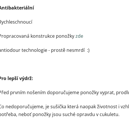
Antibakteriální
Rychleschnoucí
Propracovaná konstrukce ponožky
zde
antiodour technologie - prostě nesmrdí :)
Pro lepší výdrž:
Před prvním nošením doporučujeme ponožky vyprat, prodluží
Co nedoporučujeme, je sušička která naopak životnost i vzh
potřeba, neboť ponožky jsou suché opravdu v cukuletu.