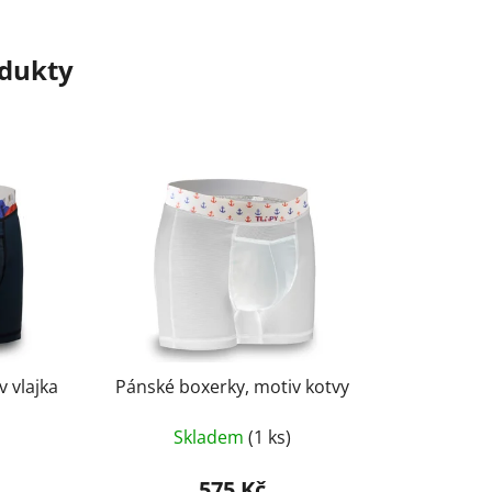
odukty
 vlajka
Pánské boxerky, motiv kotvy
Skladem
(1 ks)
575 Kč