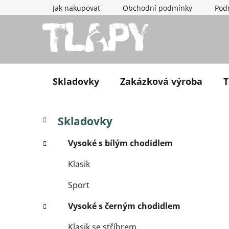
Přejít na obsah
Jak nakupovat
Obchodní podmínky
Pod
Skladovky
Zakázková výroba
T
Postranní panel
Kategorie
Přeskočit kategorie
Skladovky
Vysoké s bílým chodidlem
Klasik
Sport
Vysoké s černým chodidlem
Klasik se stříbrem