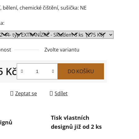
, bělení, chemické čištění, sušička: NE
a:
nost
Zvolte variantu
5 Kč
DO KOŠÍKU
 cena:
Zeptat se
Sdílet
Tisk vlastních
ignů
designů již od 2 ks