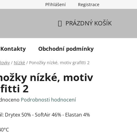
Přihlášení
Registrace
PRÁZDNÝ KOŠÍK
NÁKUPNÍ KOŠÍK
Kontakty
Obchodní podmínky
dovky
/
Nízké
/
Ponožky nízké, motiv grafitti 2
ožky nízké, motiv
fitti 2
né hodnocení produktu je 0,0 z 5 hvězdiček.
dnoceno
Podrobnosti hodnocení
l: Drytex 50% - SoftAir 46% - Elastan 4%
40°C