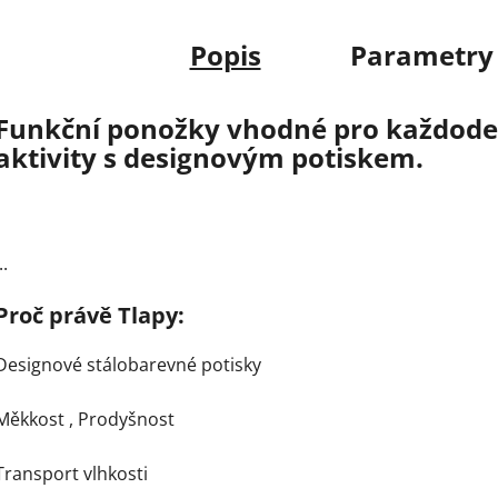
Popis
Parametry
Funkční ponožky vhodné pro každoden
aktivity s designovým potiskem.
..
Proč právě Tlapy:
Designové stálobarevné potisky
Měkkost ,
Prodyšnost
Transport vlhkosti