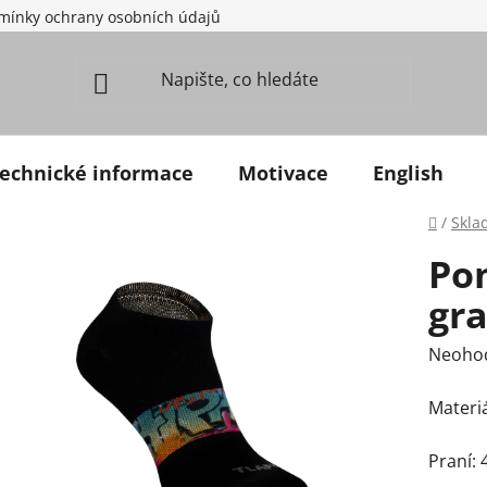
mínky ochrany osobních údajů
echnické informace
Motivace
English
Domů
/
Skla
Pon
gra
Průměr
Neoho
Materiá
Praní: 