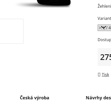
Žehlení
Variant
Dostup
27
Měrná
Tisk
Česká výroba
Návrhy des