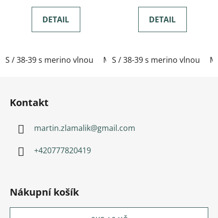
DETAIL
DETAIL
S / 38-39 s merino vlnou
M / 40-41 s merino vlnou
S / 38-39 s merino vlnou
L / 
M 
Zápatí
Kontakt
martin.zlamalik
@
gmail.com
+420777820419
Nákupní košík