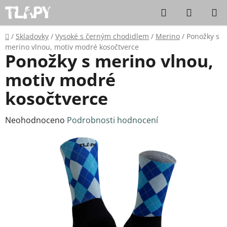
Přejít na obsah
Hledat
NÁKUPN
Domů
/
Skladovky
/
Vysoké s černým chodidlem
/
Merino
/
Ponožky s
merino vlnou, motiv modré kosočtverce
Ponožky s merino vlnou,
motiv modré
kosočtverce
Průměrné hodnocení produktu je 0,0 z 5 hvězdiček.
Neohodnoceno
Podrobnosti hodnocení