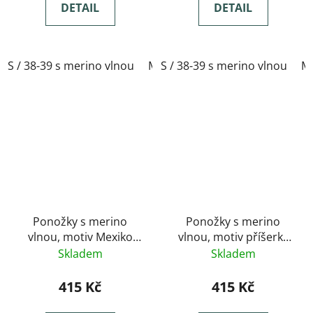
DETAIL
DETAIL
S / 38-39 s merino vlnou
M / 40-41 s merino vlnou
S / 38-39 s merino vlnou
L / 
M 
Ponožky s merino
Ponožky s merino
vlnou, motiv Mexiko
vlnou, motiv příšerky
santa muerte
na žluté
Skladem
Skladem
415 Kč
415 Kč