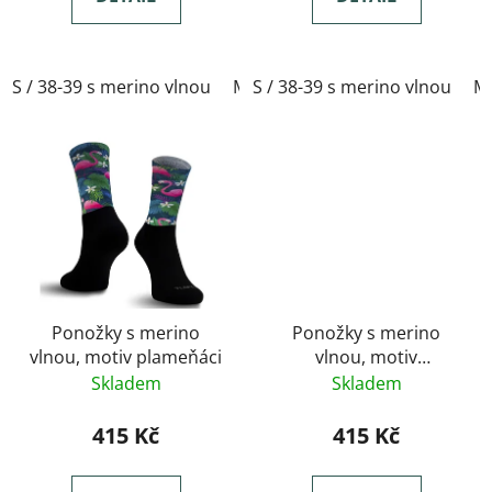
S / 38-39 s merino vlnou
M / 40-41 s merino vlnou
S / 38-39 s merino vlnou
L / 
M 
Ponožky s merino
Ponožky s merino
vlnou, motiv plameňáci
vlnou, motiv
modrofialové
Skladem
Skladem
monstery
415 Kč
415 Kč