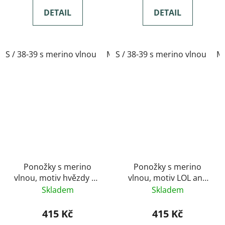
DETAIL
DETAIL
S / 38-39 s merino vlnou
M / 40-41 s merino vlnou
S / 38-39 s merino vlnou
L / 
M 
Ponožky s merino
Ponožky s merino
vlnou, motiv hvězdy na
vlnou, motiv LOL and
noční obloze
WOW
Skladem
Skladem
415 Kč
415 Kč