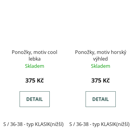
Ponožky, motiv cool
Ponožky, motiv horský
lebka
výhled
Skladem
Skladem
375 Kč
375 Kč
DETAIL
DETAIL
S / 36-38 - typ KLASIK(nižší)
S / 36-38 - typ KLASIK(nižší)
M / 39-41- typ KLASIK(nižší)