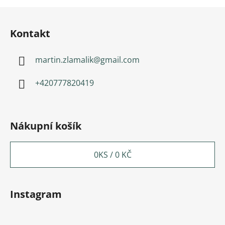
Zápatí
Kontakt
martin.zlamalik
@
gmail.com
+420777820419
Nákupní košík
0
KS /
0 KČ
Instagram