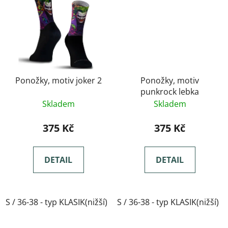
Ponožky, motiv joker 2
Ponožky, motiv
punkrock lebka
Skladem
Skladem
375 Kč
375 Kč
DETAIL
DETAIL
S / 36-38 - typ KLASIK(nižší)
S / 36-38 - typ KLASIK(nižší)
M / 39-41- typ KLASIK(nižší)