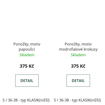
Ponožky, motiv
Ponožky, motiv
papoušci
modrofialové krokusy
Skladem
Skladem
375 Kč
375 Kč
DETAIL
DETAIL
S / 36-38 - typ KLASIK(nižší)
S / 36-38 - typ KLASIK(nižší)
M / 39-41- typ KLASIK(nižší)