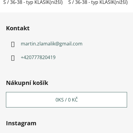
S / 36-38 - typ KLASIK(nižší)
S / 36-38 - typ KLASIK(nižší)
M / 39-41- typ KLASIK(nižší)
Zápatí
Kontakt
martin.zlamalik
@
gmail.com
+420777820419
Nákupní košík
0
KS /
0 KČ
Instagram