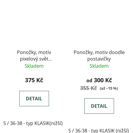
Ponožky, motiv
Ponožky, motiv doodle
pixelový svět
postavičky
minecraftu
Skladem
Skladem
375 Kč
300 Kč
od
355 Kč
(až –15 %)
DETAIL
DETAIL
S / 36-38 - typ KLASIK(nižší)
M / 39-41- typ KLASIK(nižší)
S / 36-38 - typ KLASIK (nižší)