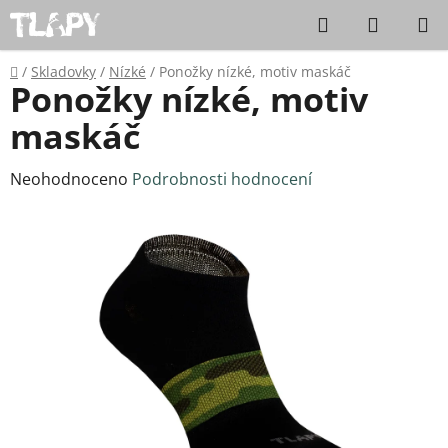
Přejít na obsah
Hledat
NÁKUPN
Domů
/
Skladovky
/
Nízké
/
Ponožky nízké, motiv maskáč
Ponožky nízké, motiv
maskáč
Průměrné hodnocení produktu je 0,0 z 5 hvězdiček.
Neohodnoceno
Podrobnosti hodnocení