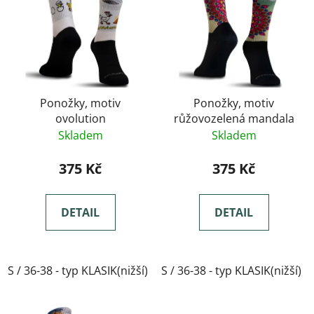
Ponožky, motiv
Ponožky, motiv
ovolution
růžovozelená mandala
Skladem
Skladem
375 Kč
375 Kč
DETAIL
DETAIL
S / 36-38 - typ KLASIK(nižší)
S / 36-38 - typ KLASIK(nižší)
M / 39-41- typ KLASIK(nižší)