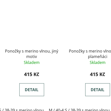
Ponožky s merino vlnou, jiný
Ponožky s merino vlno
motiv
plameňáci
Skladem
Skladem
415 Kč
415 Kč
DETAIL
DETAIL
S / 38-39 s merino vlnou
M / 40-41 s merino vlnou
S / 38-39 s merino vlnou
L / 42