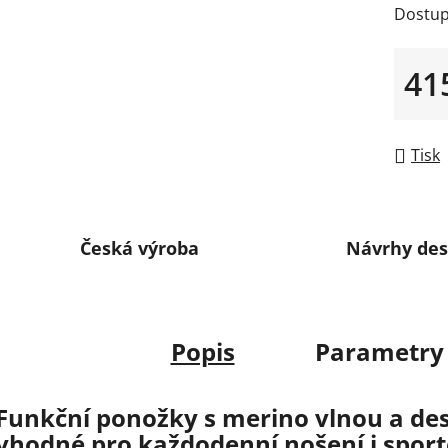
Dostup
41
Měrná
Tisk
Česká výroba
Návrhy des
Popis
Parametry
Funkční ponožky s merino vlnou a d
vhodné pro každodenní nošení i sporto