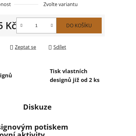
nost
Zvolte variantu
5 Kč
DO KOŠÍKU
 cena:
Zeptat se
Sdílet
Tisk vlastních
ignů
designů již od 2 ks
Diskuze
esignovým potiskem
vní aktivity.