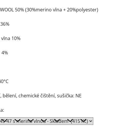
 WOOL 50% (30%merino vlna + 20%polyester)
r 36%
 vlna 10%
n 4%
40°C
, bělení, chemické čištění, sušička: NE
a: