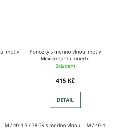
u, motiv
Ponožky s merino vlnou, motiv
Mexiko santa muerte
Skladem
415 Kč
DETAIL
-44 s merino vlnou
M / 40-41 s merino vlnou
S / 38-39 s merino vlnou
XL / 45-47 s merino vlnou
L / 42-44 s merino vlnou
M / 40-41 s merino vl
XL 