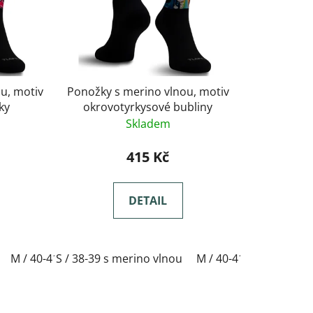
u, motiv
Ponožky s merino vlnou, motiv
ky
okrovotyrkysové bubliny
Skladem
415 Kč
DETAIL
-44 s merino vlnou
M / 40-41 s merino vlnou
S / 38-39 s merino vlnou
XL / 45-47 s merino vlnou
L / 42-44 s merino vlnou
M / 40-41 s merino vl
XL 