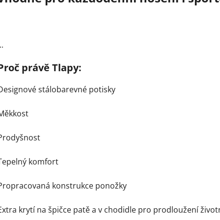
..
Proč právě Tlapy:
Designové stálobarevné potisky
Měkkost
Prodyšnost
Tepelný komfort
Propracovaná konstrukce ponožky
Extra krytí na špičce patě a v chodidle pro prodloužení život