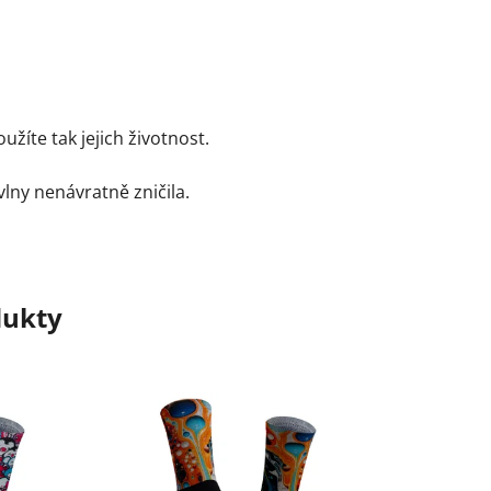
íte tak jejich životnost.
lny nenávratně zničila.
dukty