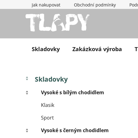
Přejít na obsah
Jak nakupovat
Obchodní podmínky
Pod
Skladovky
Zakázková výroba
T
Postranní panel
Kategorie
Přeskočit kategorie
Skladovky
Vysoké s bílým chodidlem
Klasik
Sport
Vysoké s černým chodidlem