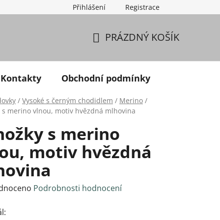
Přihlášení
Registrace
PRÁZDNÝ KOŠÍK
NÁKUPNÍ KOŠÍK
Kontakty
Obchodní podmínky
dovky
/
Vysoké s černým chodidlem
/
Merino
/
 s merino vlnou, motiv hvězdná mlhovina
nožky s merino
nou, motiv hvězdná
hovina
né hodnocení produktu je 0,0 z 5 hvězdiček.
dnoceno
Podrobnosti hodnocení
ál: