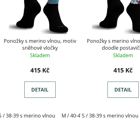
Ponožky s merino vlnou, motiv
Ponožky s merino vlno
sněhové vločky
doodle postavič
Skladem
Skladem
415 Kč
415 Kč
DETAIL
DETAIL
S / 38-39 s merino vlnou
M / 40-41 s merino vlnou
S / 38-39 s merino vlnou
L / 42