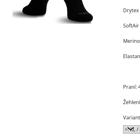
Drytex
SoftAi
Merino
Elasta
Praní: 
Žehlení
Variant