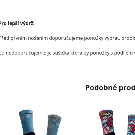
Pro lepší výdrž:
Před prvním nošením doporučujeme ponožky vyprat, prodlouž
Co nedoporučujeme, je sušička která by ponožky s podílem v
Podobné pro