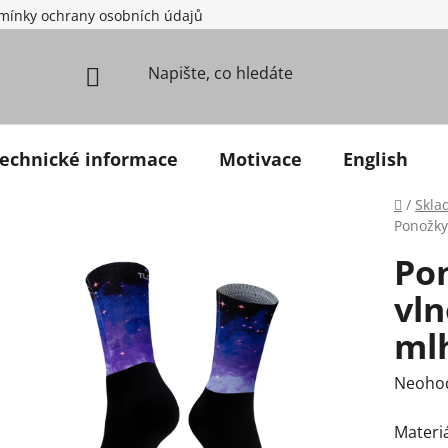
mínky ochrany osobních údajů
echnické informace
Motivace
English
Domů
/
Skla
Ponožky
Po
vl
ml
Průměr
Neoho
Materi