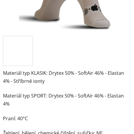
Materiál typ KLASIK: Drytex 50% - SoftAir 46% - Elastan
4% - Stříbrné ionty
Materiál typ SPORT: Drytex 50% - SoftAir 46% - Elastan
4%
Praní: 40°C
Žehlení, bělení, chemické čištění, sušička: NE