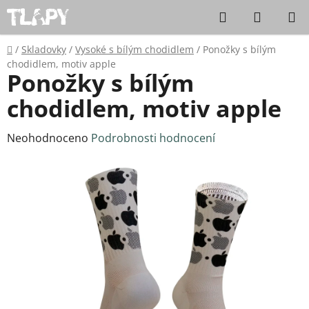
Přejít na obsah
Hledat
NÁKUPN
Domů
/
Skladovky
/
Vysoké s bílým chodidlem
/
Ponožky s bílým
chodidlem, motiv apple
Ponožky s bílým
chodidlem, motiv apple
Průměrné hodnocení produktu je 0,0 z 5 hvězdiček.
Neohodnoceno
Podrobnosti hodnocení