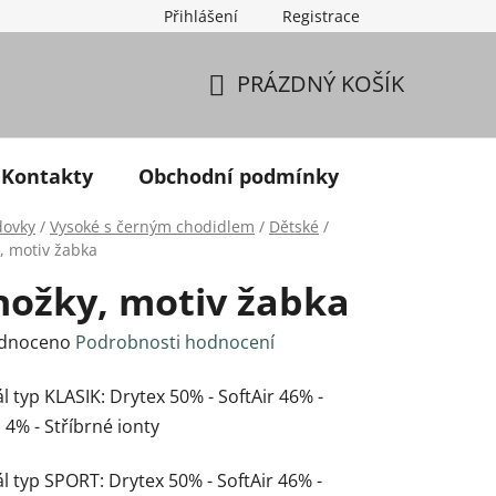
Přihlášení
Registrace
PRÁZDNÝ KOŠÍK
NÁKUPNÍ KOŠÍK
Kontakty
Obchodní podmínky
dovky
/
Vysoké s černým chodidlem
/
Dětské
/
, motiv žabka
nožky, motiv žabka
né hodnocení produktu je 0,0 z 5 hvězdiček.
dnoceno
Podrobnosti hodnocení
l typ KLASIK: Drytex 50% - SoftAir 46% -
 4% - Stříbrné ionty
l typ SPORT: Drytex 50% - SoftAir 46% -