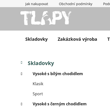
Přejít na obsah
Jak nakupovat
Obchodní podmínky
Pod
Skladovky
Zakázková výroba
T
Postranní panel
Kategorie
Přeskočit kategorie
Skladovky
Vysoké s bílým chodidlem
Klasik
Sport
Vysoké s černým chodidlem