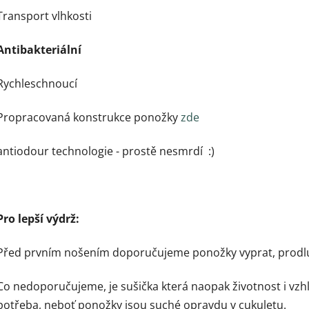
Transport vlhkosti
Antibakteriální
Rychleschnoucí
Propracovaná konstrukce ponožky
zde
antiodour technologie - prostě nesmrdí :)
Pro lepší výdrž:
Před prvním nošením doporučujeme ponožky vyprat, prodluží
Co nedoporučujeme, je sušička která naopak životnost i vzh
potřeba, neboť ponožky jsou suché opravdu v cukuletu.