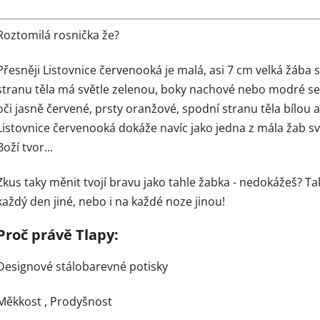
Roztomilá rosnička že?
Přesněji Listovnice červenooká
je malá, asi 7 cm velká žába
stranu těla má světle zelenou, boky nachové nebo modré se
oči jasně červené, prsty oranžové, spodní stranu těla bílou
Listovnice červenooká dokáže navíc jako jedna z mála žab sv
Boží tvor...
Zkus taky měnit tvojí bravu jako tahle žabka - nedokážeš? 
každý den jiné, nebo i na každé noze jinou!
Proč právě Tlapy:
Designové stálobarevné potisky
Měkkost ,
Prodyšnost