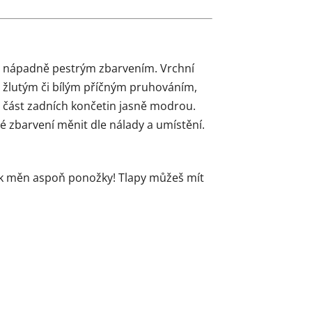
 s nápadně pestrým zbarvením. Vrchní
 žlutým či bílým příčným pruhováním,
 a část zadních končetin jasně modrou.
é zbarvení měnit dle nálady a umístění.
Tak měn aspoň ponožky! Tlapy můžeš mít