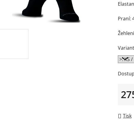
Elasta
Praní: 
Žehlení
Variant
Dostup
27
Měrná
Tisk