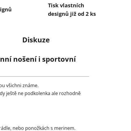
Tisk vlastních
ignů
designů již od 2 ks
Diskuze
ní nošení i sportovní
ou všichni známe.
edy ještě ne podkolenka ale rozhodně
prádle, nebo ponožkách s merinem.