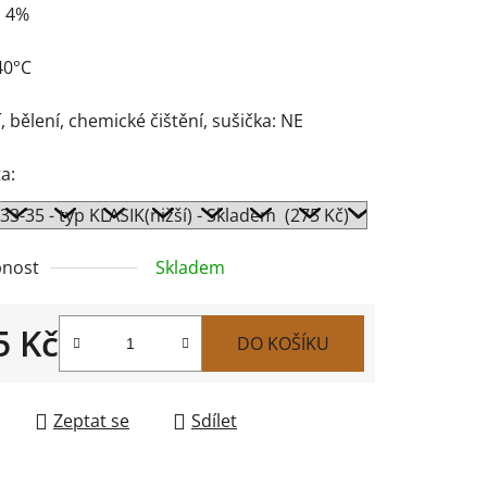
n 4%
40°C
, bělení, chemické čištění, sušička: NE
a:
nost
Skladem
5 Kč
DO KOŠÍKU
 cena:
Zeptat se
Sdílet