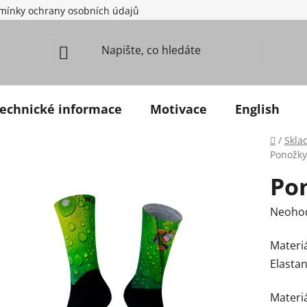
mínky ochrany osobních údajů
echnické informace
Motivace
English
Domů
/
Skla
Ponožky
Po
Průměr
Neoho
Materiá
Elastan
Materiá