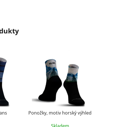
odukty
eans
Ponožky, motiv horský výhled
Skladem