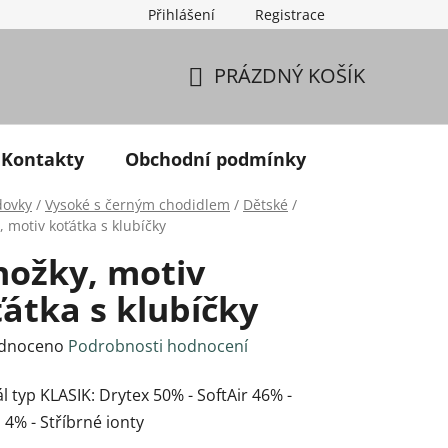
Přihlášení
Registrace
PRÁZDNÝ KOŠÍK
NÁKUPNÍ KOŠÍK
Kontakty
Obchodní podmínky
dovky
/
Vysoké s černým chodidlem
/
Dětské
/
 motiv koťátka s klubíčky
nožky, motiv
átka s klubíčky
né hodnocení produktu je 0,0 z 5 hvězdiček.
dnoceno
Podrobnosti hodnocení
l typ KLASIK: Drytex 50% - SoftAir 46% -
 4% - Stříbrné ionty