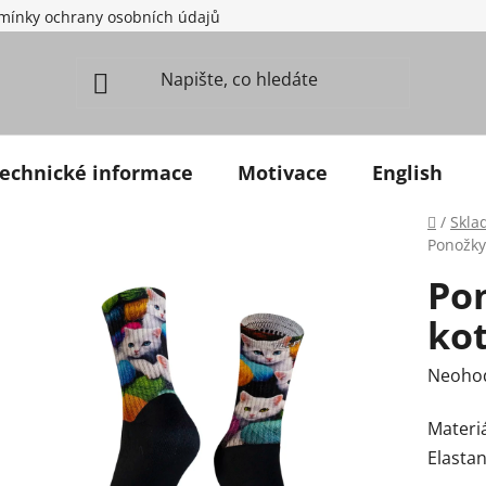
mínky ochrany osobních údajů
echnické informace
Motivace
English
Domů
/
Skla
Ponožky,
Po
koť
Průměr
Neoho
Materiá
Elastan