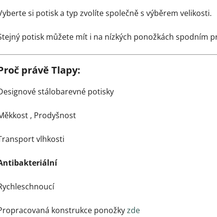
Vyberte si potisk a typ zvolíte společně s výběrem velikosti.
Stejný potisk můžete mít i na nízkých ponožkách spodním 
Proč právě Tlapy:
Designové stálobarevné potisky
Měkkost ,
Prodyšnost
Transport vlhkosti
Antibakteriální
Rychleschnoucí
Propracovaná konstrukce ponožky
zde