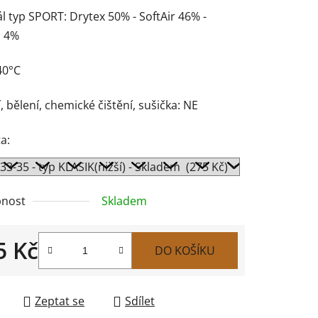
l typ SPORT: Drytex 50% - SoftAir 46% -
n 4%
40°C
, bělení, chemické čištění, sušička: NE
a:
nost
Skladem
5 Kč
DO KOŠÍKU
 cena:
Zeptat se
Sdílet