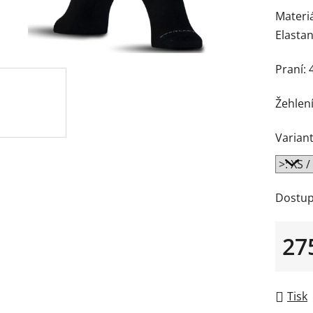
Materiá
Elasta
Praní: 
Žehlení
Variant
Dostup
27
Měrná
Tisk