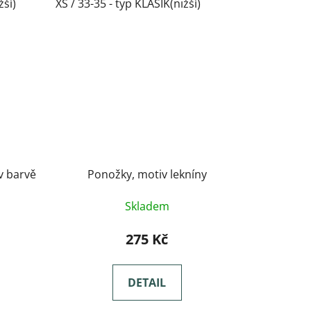
žší)
XS / 33-35 - typ KLASIK(nižší)
v barvě
Ponožky, motiv lekníny
Skladem
275 Kč
DETAIL