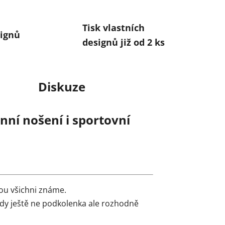
Tisk vlastních
ignů
designů již od 2 ks
Diskuze
ní nošení i sportovní
ou všichni známe.
edy ještě ne podkolenka ale rozhodně