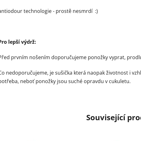
antiodour technologie - prostě nesmrdí :)
Pro lepší výdrž:
Před prvním nošením doporučujeme ponožky vyprat, prodluží
Co nedoporučujeme, je sušička která naopak životnost i vzh
potřeba, neboť ponožky jsou suché opravdu v cukuletu.
Související pr