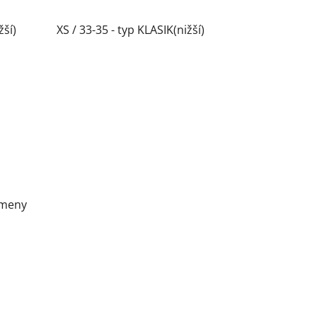
žší)
XS / 33-35 - typ KLASIK(nižší)
ameny