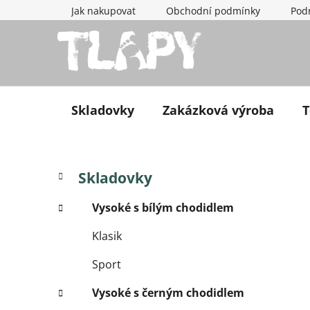
Přejít na obsah
Jak nakupovat
Obchodní podmínky
Pod
Skladovky
Zakázková výroba
T
Postranní panel
Kategorie
Přeskočit kategorie
Skladovky
Vysoké s bílým chodidlem
Klasik
Sport
Vysoké s černým chodidlem