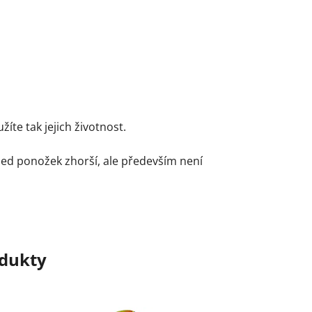
te tak jejich životnost.
led ponožek zhorší, ale především není
odukty