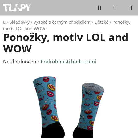
Přejít na obsah
Hledat
NÁKUPN
Domů
/
Skladovky
/
Vysoké s černým chodidlem
/
Dětské
/
Ponožky,
motiv LOL and WOW
Ponožky, motiv LOL and
WOW
Průměrné hodnocení produktu je 0,0 z 5 hvězdiček.
Neohodnoceno
Podrobnosti hodnocení