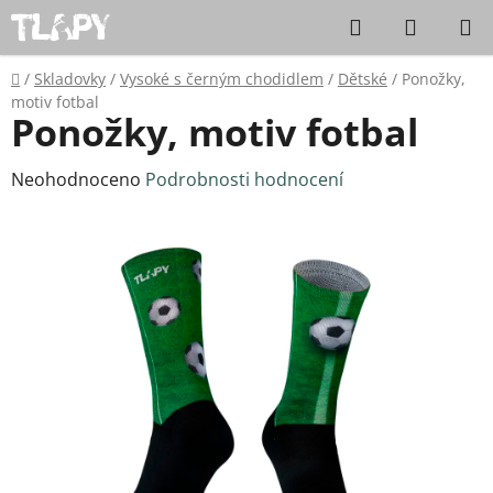
Přejít na obsah
Hledat
NÁKUPN
Domů
/
Skladovky
/
Vysoké s černým chodidlem
/
Dětské
/
Ponožky,
motiv fotbal
Ponožky, motiv fotbal
Průměrné hodnocení produktu je 0,0 z 5 hvězdiček.
Neohodnoceno
Podrobnosti hodnocení