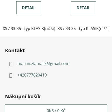
DETAIL
DETAIL
XS / 33-35 - typ KLASIK(nižší)
XS / 33-35 - typ KLASIK(nižší)
Zápatí
Kontakt
martin.zlamalik
@
gmail.com
+420777820419
Nákupní košík
0
KS /
0 KČ