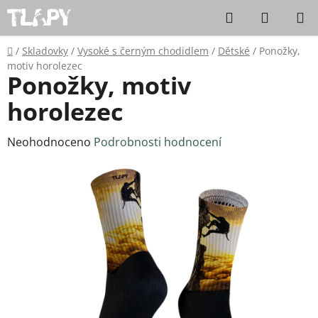
Přejít na obsah
Hledat
NÁKUPN
Domů
/
Skladovky
/
Vysoké s černým chodidlem
/
Dětské
/
Ponožky,
motiv horolezec
Ponožky, motiv
horolezec
Průměrné hodnocení produktu je 0,0 z 5 hvězdiček.
Neohodnoceno
Podrobnosti hodnocení