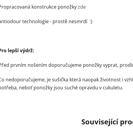
Propracovaná konstrukce ponožky
zde
antiodour technologie - prostě nesmrdí :)
Pro lepší výdrž:
Před prvním nošením doporučujeme ponožky vyprat, prodluží
Co nedoporučujeme, je sušička která naopak životnost i vzh
potřeba, neboť ponožky jsou suché opravdu v cukuletu.
Související pr