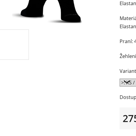
Elastan
Materiá
Elasta
Praní: 
Žehlení
Variant
Dostup
27
Měrná