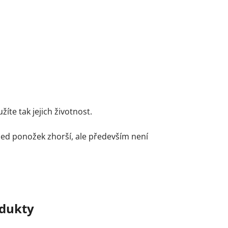
te tak jejich životnost.
led ponožek zhorší, ale především není
odukty