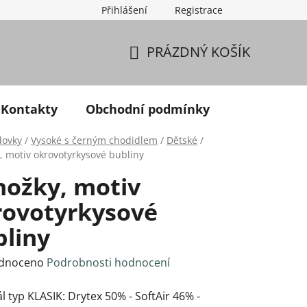
Přihlášení
Registrace
PRÁZDNÝ KOŠÍK
NÁKUPNÍ KOŠÍK
Kontakty
Obchodní podmínky
dovky
/
Vysoké s černým chodidlem
/
Dětské
/
, motiv okrovotyrkysové bubliny
nožky, motiv
rovotyrkysové
bliny
né hodnocení produktu je 0,0 z 5 hvězdiček.
dnoceno
Podrobnosti hodnocení
l typ KLASIK: Drytex 50% - SoftAir 46% -