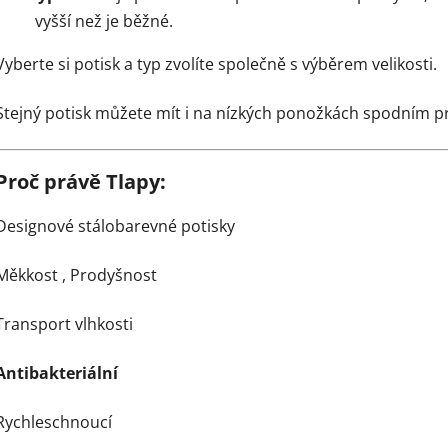
vyšší než je běžné.
Vyberte si potisk a typ zvolíte společně s výběrem velikosti.
Stejný potisk můžete mít i na nízkých ponožkách spodním 
Proč právě Tlapy:
Designové stálobarevné potisky
Měkkost ,
Prodyšnost
Transport vlhkosti
Antibakteriální
Rychleschnoucí