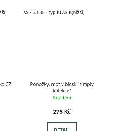
žší)
XS / 33-35 - typ KLASIK(nižší)
ka CZ
Ponožky, motiv blesk "simply
kolekce"
Skladem
275 Kč
DETAIL