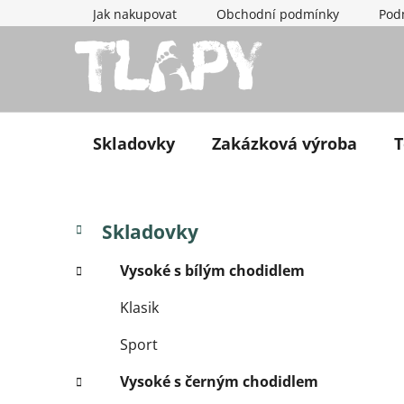
Přejít na obsah
Jak nakupovat
Obchodní podmínky
Pod
Skladovky
Zakázková výroba
T
Postranní panel
Kategorie
Přeskočit kategorie
Skladovky
Vysoké s bílým chodidlem
Klasik
Sport
Vysoké s černým chodidlem