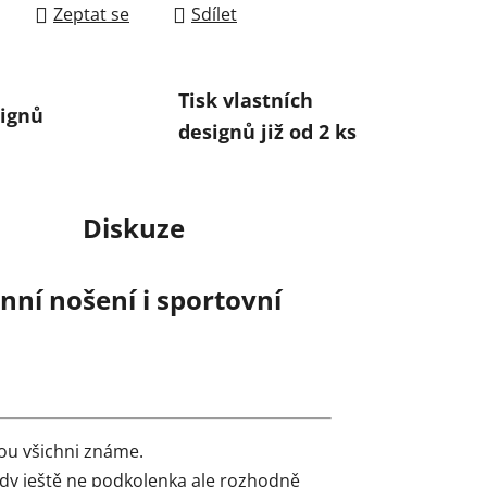
Zeptat se
Sdílet
Tisk vlastních
ignů
designů již od 2 ks
Diskuze
ní nošení i sportovní
ou všichni známe.
edy ještě ne podkolenka ale rozhodně