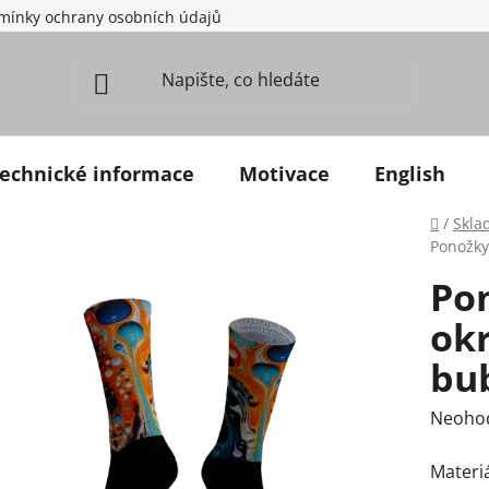
mínky ochrany osobních údajů
echnické informace
Motivace
English
Domů
/
Skla
Ponožky
Po
ok
bu
Průměr
Neoho
Materiá