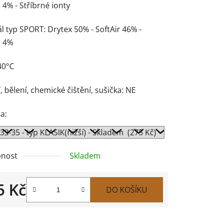
 4% - Stříbrné ionty
l typ SPORT: Drytex 50% - SoftAir 46% -
n 4%
40°C
, bělení, chemické čištění, sušička: NE
a:
nost
Skladem
5 Kč
DO KOŠÍKU
 cena: